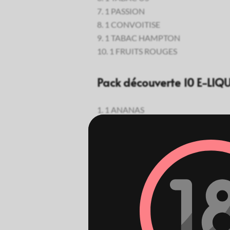
1 PASSION
1 CONVOITISE
1 TABAC HAMPTON
1 FRUITS ROUGES
Pack découverte 10 E-LIQ
1 ANANAS
1 CASSIS
1 FRUITS ROUGES
1 POMME
1 MELI MELO
1 PECHE
1 PASSION
1 FRAISE
1 VIOLETTE
1 FRAMBOISE