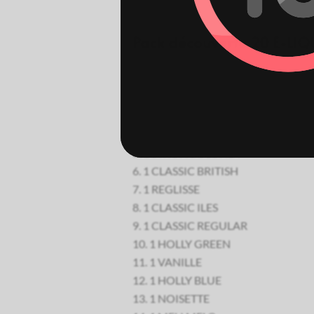
Pack découverte 20 E-LI
1 CLASSIC MENTHE
1 CARAMEL
1 MOJITO
1 CLASSIC USA
1 STRONG BLONDY
1 CLASSIC BRITISH
1 REGLISSE
1 CLASSIC ILES
1 CLASSIC REGULAR
1 HOLLY GREEN
1 VANILLE
1 HOLLY BLUE
1 NOISETTE