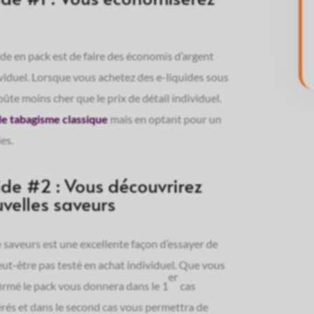
de
E-
liquide
10ML
à
ide en pack est de faire des économis d’argent
l'ananas
ividuel. Lorsque vous achetez des e-liquides sous
glacé
-
ûte moins cher que le prix de détail individuel.
FRESHY
le tabagisme classique
mais en optant pour un
es.
de #2 : Vous découvrirez
uvelles saveurs
 saveurs est une excellente façon d’essayer de
t-être pas testé en achat individuel. Que vous
er
irmé le pack vous donnera dans le 1
cas
érés et dans le second cas vous permettra de