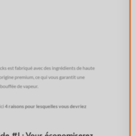
à la pomme glacée –
E-liquide 10ML à l’ananas glacé –
ESHY
FRESHY
ks est fabriqué avec des ingrédients de haute
,79
€
1,79
€
’origine premium, ce qui vous garantit une
 bouffée de vapeur.
Dosage Nicotine
12
16
0
3
6
12
16
ici
4 raisons pour lesquelles vous devriez
quantité
de #1 : Vous économiserez
’achète
J’achète