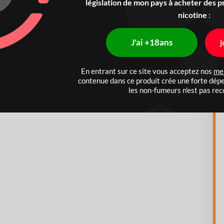
législation de mon pays à acheter des p
nicotine
:
QUIDES – Savourea 10ml
J'ai +18ans
J
En entrant sur ce site vous acceptez nos
men
contenue dans ce produit crée une forte dépe
les non-fumeurs n'est pas r