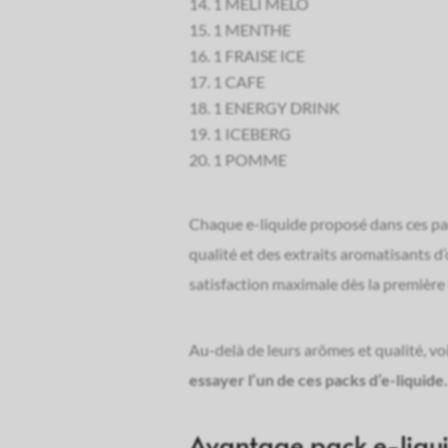
1 MELI MELO
1 MENTHE
1 FRAISE ICE
1 CAFE
1 ENERGY DRINK
1 ICEBERG
1 POMME
E-liquide 10ML au cola glacé –
E-liquide 10ML 
FRESHY
FR
Chaque e-liquide proposé dans ces pac
1,79
€
1
qualité et des extraits aromatisants d
satisfaction maximale dès la première
Dosage Nicotine
Dosage Nicotine
0
3
6
12
16
0
3
6
Au-delà de leurs arômes et qualité, vo
essayer l’un de ces packs d’e-liquide.
quantité
quantité
Avantage pack e-liqui
J’achète
J