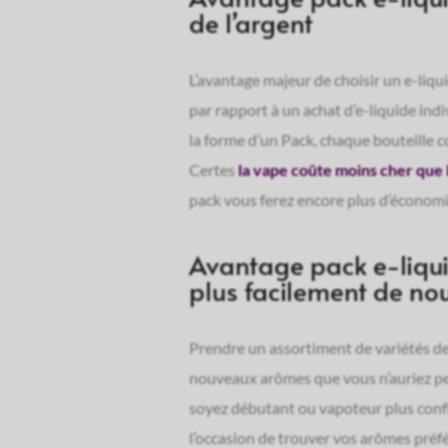
de
de
de l’argent
E-
E-
liquide
liquide
10ML
10ML
au
à
L’avantage majeur de choisir un e-liqu
cola
la
par rapport à un achat d’e-liquide ind
glacé
pomme
-
glacée
la forme d’un Pack, chaque bouteille co
FRESHY
-
FRESHY
Certes
la vape coûte moins cher que 
pack vous ferez encore plus d’économi
Avantage pack e-liqui
plus facilement de no
Prendre un assortiment de variétés de
nouveaux arômes que vous n’auriez peu
soyez débutant ou vapoteur plus conf
l’occasion de trouver vos arômes préf