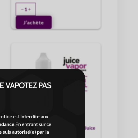
quantité
de
J’achète
E-
liquide
TRI-
BK
10ml
Juice
Vapor
NE VAPOTEZ PAS
cotine est
interdite aux
ndance
.En entrant sur ce
E-liquide Bonbon Caramel 10ml Juice
 suis autorisé(e) par la
Vapor