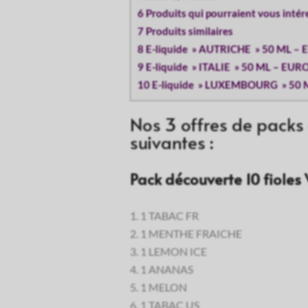
6 Produits qui pourraient vous intér
7 Produits similaires
8 E-liquide » AUTRICHE » 50 ML 
9 E-liquide » ITALIE » 50 ML – EU
10 E-liquide » LUXEMBOURG » 50
Nos 3 offres de packs
suivantes :
Pack découverte 10 fioles
1 TABAC FR
1 MENTHE FRAICHE
1 LEMON ICE
1 ANANAS
1 MELON
1 TABAC US