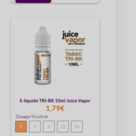
liquide
Classic
gourmand
10ml
Juice
Vapor
E-liquide TRI-BK 10ml Juice Vapor
1,79
€
Dosage Nicotine
0
3
6
12
16