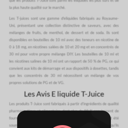
que les produits T-Juice sont parmi les eliquides les plus sûrs et de
la plus haute qualité sur le marché.
Les T-juices sont une gamme d'eliquides fabriqués au Royaume-
Uni, présentant une collection distinctive de saveurs, avec des
mélanges de fruits, de menthol, de dessert et de soda. Ils sont
disponibles en bouteilles de 10 ml avec des teneurs en nicotine de
0 à 18 mg, en nicotines salées de 10 et 20 mg et en concentrés de
30 ml pour votre propre mélange DIY. Les bouteilles de 10 ml et
les nicotines salines de 10 ml ont un rapport de 50 % de PG, ce qui
convient aux kits de démarrage et aux dispositifs à dosettes, tandis
que les concentrés de 30 ml nécessitent un mélange de vos
propres solutions de PG et de VG.
Les Avis E liquide T-Juice
Les produits T-Juice sont fabriqués à partir d'ingrédients de qualité
pharmaceutique et alimentaire, dont plus de 99 % proviennent de
fournisseurs contrôlés au Royaume-Uni. Tous les produits ont été
soumis à des tests toxicologiques approfondis pour s'assurer qu'ils