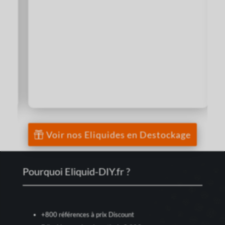
0
3
6
12
quantité
J’achète
de
E-
LIQUIDE
CERISE
10ml
-
Origin
Vape
Voir nos Eliquides en Destockage
Pourquoi Eliquid-DIY.fr ?
+800 références à prix Discount