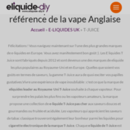
Les e liquides T-Juice: Une
référence de la vape Anglaise
Accueil
»
E-LIQUIDES UK
»
T-JUICE
Félicitations ! Vous naviguez maintenant sur l'une des plus grandes marques
de e-liquides en Europe. Vous avez manifestement bon goût :). Les E liquides T
Juice sont fabriqués depuis 2012 et sont devenus une des marques de eliquide
les plus populaires au Royaume-Uni et en Europe. Quelles que soient vos
goûts en termes de saveurs, la gamme T-Juice aura de quoi exciter vos papilles
gustatives.Vivre une expérience de vape inoubliable : c'est ce que la marque de
eliquides leader au Royaume Uni T-Juice
souhaite à chaque vapoteur. Pour
surprendre les palais les plus fins ou les vapoteurs amateurs, la marque
propose une collection de
e-liquide
T-Juice
pas cher
aux saveurs douces et
gourmandes ou fruitée et acidulée. Les vapoteurs qui apprécient les saveurs
de tabac classique trouveront également leur bonheur parmi les liquides pour
cigarette électronique de la marque
T-Juice
. Chaque
e liquide de
T-Juice
est