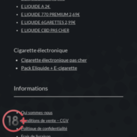
E LIQUIDE A 2€
E LIQUIDE 770 PREMIUM 2,69€
E LIQUIDE 6GARETTES 2,99€
E LIQUIDE CBD PAS CHER
Cigarette électronique
Cigarette électronique pas cher
Pack Eliquide + E-cigarette
Informations
Qui sommes-nous
Conditions de vente – CGV
Politique de confidentialité
Frais de livraison