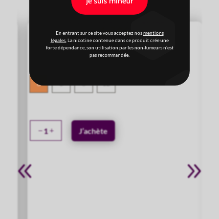
Je suis mineur
En entrant sur ce site vous acceptez nos
mentions
légales.
La nicotine contenue dans ce produit crée une
forte dépendance, son utilisation par les non-fumeurs n'est
pas recommandée.
E-LIQUIDE CERISE 10ml – Origin Vape
1,79
€
Dosage Nicotine