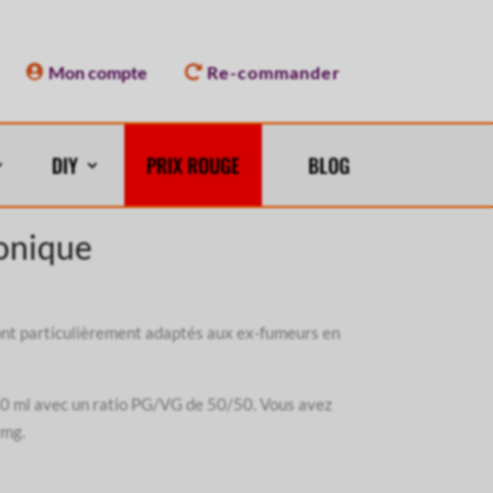
Mon compte
Re-commander
DIY
PRIX ROUGE
BLOG
ronique
sont particulièrement adaptés aux ex-fumeurs en
 10 ml avec un ratio PG/VG de 50/50. Vous avez
 mg.