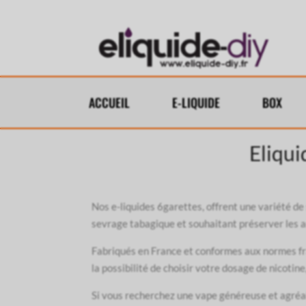
ACCUEIL
E-LIQUIDE
BOX
Eliqui
Nos e-liquides 6garettes, offrent une variété d
sevrage tabagique et souhaitant préserver les 
Fabriqués en France et conformes aux normes fra
la possibilité de choisir votre dosage de nicotin
Si vous recherchez une vape généreuse et agréabl