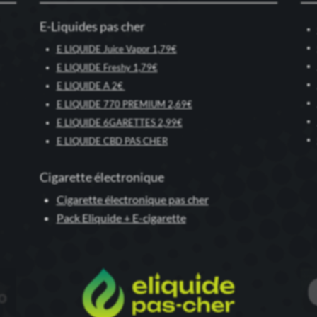
E-Liquides pas cher
E LIQUIDE Juice Vapor 1,79€
E LIQUIDE Freshy 1,79€
E LIQUIDE A 2€
E LIQUIDE 770 PREMIUM 2,69€
E LIQUIDE 6GARETTES 2,99€
E LIQUIDE CBD PAS CHER
Cigarette électronique
Cigarette électronique pas cher
Pack Eliquide + E-cigarette