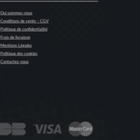
Qui sommes-nous
Conditions de vente – CGV
Politique de confidentialité
Frais de livraison
Mentions Légales
Politique des cookies
Contactez-nous