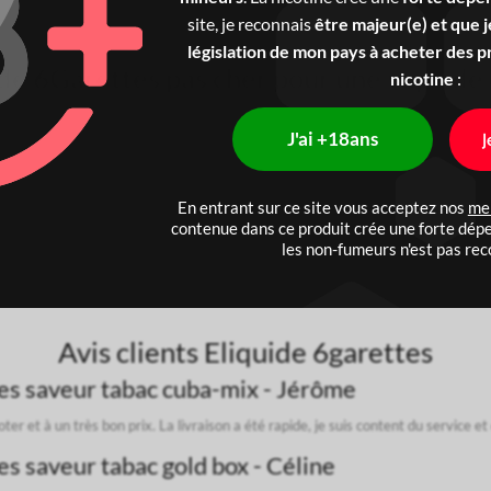
notations
notations
client
client
site, je reconnais
être majeur(e) et que je
veur
saveur
législation de mon pays à acheter des p
aise
pomme
ide 6Garettes pas cher pour une vape de 
nicotine
:
sic, plus ou moins soutenu en bouche ; ils sont parfaits pour accompagner votre 
J'ai +18ans
J
essayez les eliquides 6garettes saveurs fruitées. Ces e-liquides sont de parfai
En entrant sur ce site vous acceptez nos
men
e présentent sous la forme de simples mélanges mono-arômes, comme le citron, l
contenue dans ce produit crée une forte dépe
les non-fumeurs n'est pas r
des 6garettes sont parfaits pour une vape tout au long de la journée. Conservez
Avis clients Eliquide 6garettes
es saveur tabac cuba-mix - Jérôme
oter et à un très bon prix. La livraison a été rapide, je suis content du service
s saveur tabac gold box - Céline