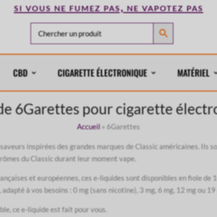
si vous ne fumez pas, ne vapotez pas
CBD
CIGARETTE ÉLECTRONIQUE
MATÉRIEL
de 6Garettes pour cigarette élect
Accueil
»
6Garettes
e saveurs inspirées des grandes marques de Classic américaines. Ils 
arômes du Classic durant leur moment vape.
nçaises et européennes, ces e-liquides sont disponibles en fiole de
e, adapté à vos besoins : 0 mg (sans nicotine), 3 mg, 6 mg, 12 mg ou 19
e, ce e-liquide est fait pour vous.