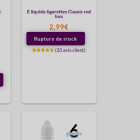
c
E liquide 6garettes Classic red
box
2,99
€
Rupture de stock
(
20
avis client)
Noté
5.00
sur 5
basé sur
notations
client