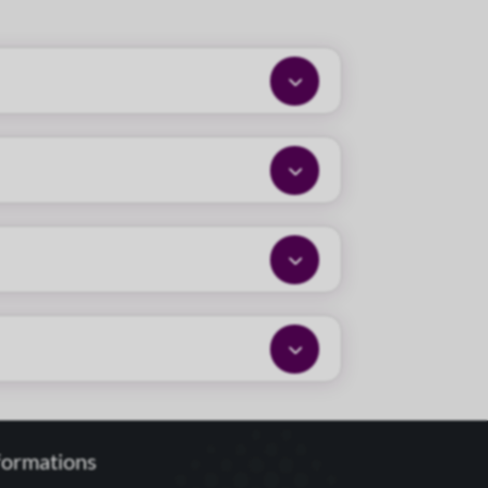
3
3
3
3
formations