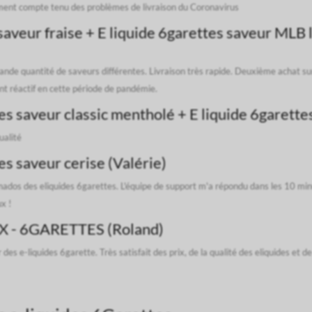
dement compte tenu des problèmes de livraison du Coronavirus
veur fraise + E liquide 6garettes saveur MLB li
ande quantité de saveurs différentes. Livraison très rapide. Deuxième achat sur 
ient réactif en cette période de pandémie.
 saveur classic mentholé + E liquide 6garette
ualité
s saveur cerise (Valérie)
nados des eliquides 6garettes. L'équipe de support m'a répondu dans les 10 minu
x !
X - 6GARETTES (Roland)
des e-liquides 6garette. Très satisfait des prix, de la qualité des eliquides et de 