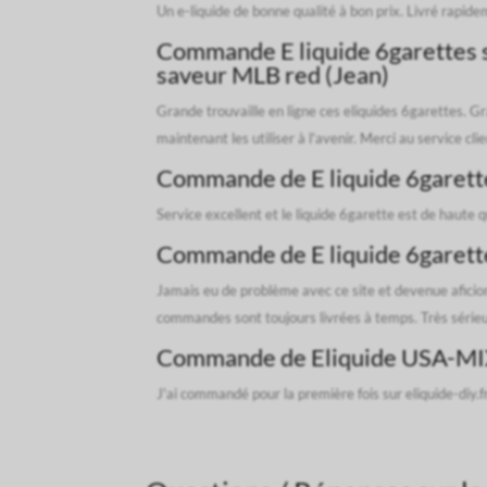
Un e-liquide de bonne qualité à bon prix. Livré rapi
Commande E liquide 6garettes sa
saveur MLB red (Jean)
Grande trouvaille en ligne ces eliquides 6garettes. Gr
maintenant les utiliser à l'avenir. Merci au service cl
Commande de E liquide 6garettes
Service excellent et le liquide 6garette est de haute q
Commande de E liquide 6garette
Jamais eu de problème avec ce site et devenue aficio
commandes sont toujours livrées à temps. Très sérieu
Commande de Eliquide USA-MI
J'ai commandé pour la première fois sur eliquide-diy.fr 