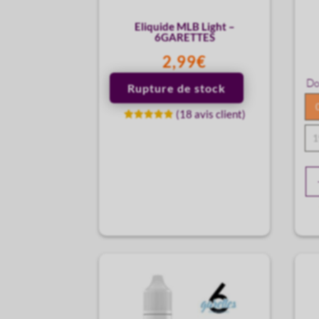
Eliquide MLB Light –
6GARETTES
2,99
€
Do
Rupture de stock
(
18
avis client)
Noté
4.89
1
sur 5
basé sur
notations
client
qu
de
El
US
M
-
6