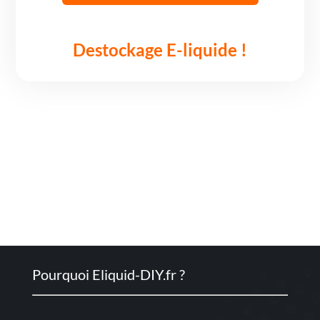
10ml
Juice
Vapor
Destockage E-liquide !
Pourquoi Eliquid-DIY.fr ?