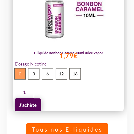
E-liquide Bonbon Caramel 10ml Juice Vapor
1,79
€
Dosage Nicotine
0
3
6
12
16
quantité
de
J’achète
E-
liquide
Bonbon
Caramel
Tous nos E-liquides