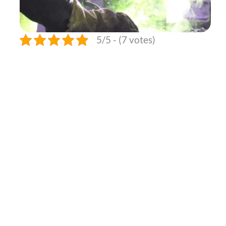
5/5 - (7 votes)
e-liquide à
base de ce cannabidiol
CBD à spectre complet, à large spectre ou se
tourner vers un isolat.