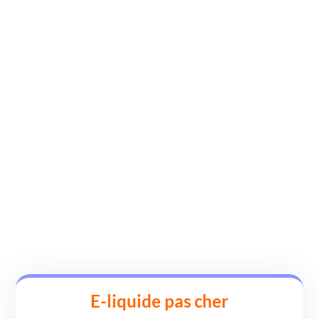
un test de dépistage.
Nos e-liquides au CBD
Notre booster CBD
E-liquide pas cher