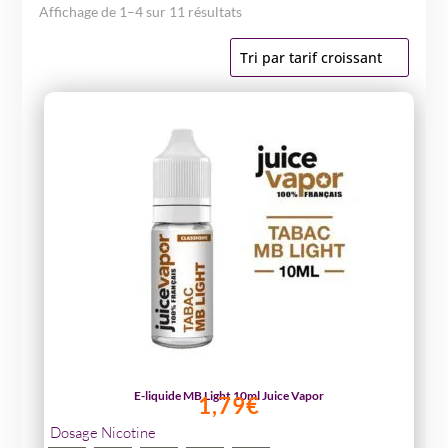
Trié
Affichage de 1–4 sur 11 résultats
par
prix
croissant
E-liquide MB Light 10ml Juice Vapor
1,79
€
Dosage Nicotine