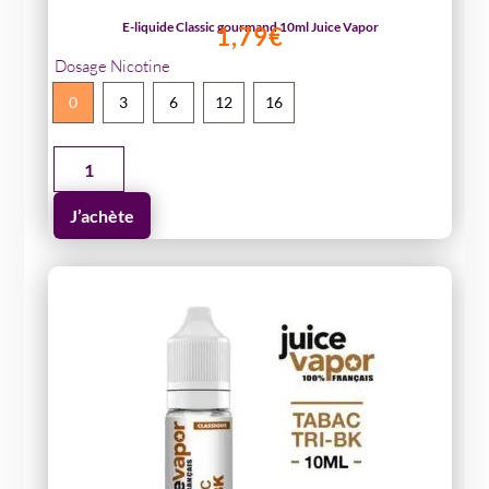
E-liquide Classic gourmand 10ml Juice Vapor
1,79
€
Dosage Nicotine
0
3
6
12
16
quantité
de
J’achète
E-
liquide
Classic
gourmand
10ml
Juice
Vapor