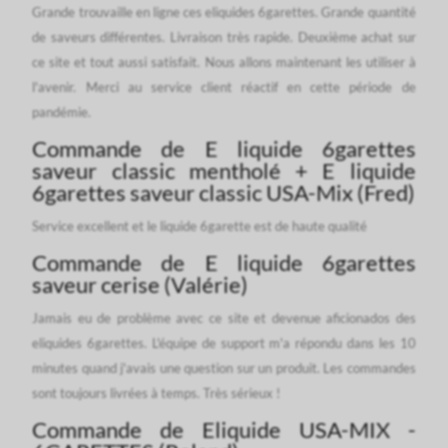
Grande trouvaille en ligne ces eliquides 6garettes. Grande quantité
de saveurs différentes. Livraison très rapide. Deuxième achat sur
ce site et tout aussi satisfait. Nous allons maintenant les utiliser à
l'avenir. Merci au service client réactif en cette période de
pandémie.
Commande de E liquide 6garettes
saveur classic mentholé + E liquide
6garettes saveur classic USA-Mix (Fred)
Service excellent et le liquide 6garette est de haute qualité
Commande de E liquide 6garettes
saveur cerise (Valérie)
Jamais eu de problème avec ce site et devenue aficionados des
eliquides 6garettes. L'équipe de support m'a répondu dans les 10
minutes quand j'avais une question sur un produit. Les commandes
sont toujours livrées à temps. Très sérieux !
Commande de Eliquide USA-MIX -