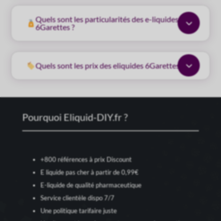
Quels sont les particularités des e-liquides
3
6Garettes ?
3
Quels sont les prix des eliquides 6Garettes
Pourquoi Eliquid-DIY.fr ?
+800 références à prix Discount
E liquide pas cher à partir de 0,99€
E-liquide de qualité pharmaceutique
Service clientèle dispo 7/7
Une politique tarifaire juste