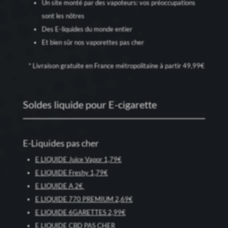
Un site monté par des vapoteurs: vos préoccupations
sont les nôtres
Des E-liquides du monde entier
Et bien sûr nos
vaporettes pas cher
* Livraison gratuite en France métropolitaine à partir 49,99€
Soldes liquide pour E-cigarette
E-Liquides pas cher
E LIQUIDE Juice Vapor 1,79€
E LIQUIDE Freshy 1,79€
E LIQUIDE A 2€
E LIQUIDE 770 PREMIUM 2,69€
E LIQUIDE 6GARETTES 2,99€
E LIQUIDE CBD PAS CHER