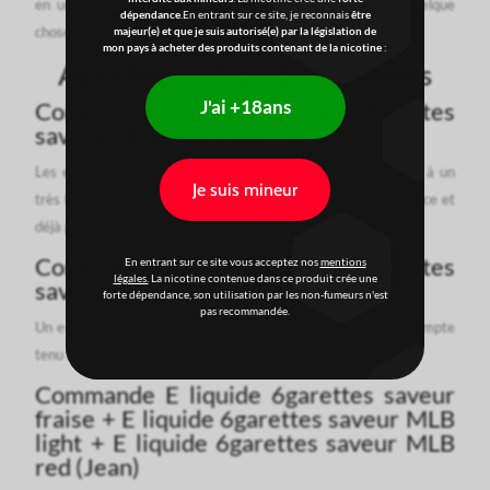
en un dans votre collection lorsque vous avez envie de quelque
dépendance
.En entrant sur ce site, je reconnais
être
chose de différent.
majeur(e) et que je suis autorisé(e) par la législation de
mon pays à acheter des produits contenant de la nicotine
:
Avis clients Eliquide 6garettes
J'ai +18ans
Commande de E liquide 6garettes
saveur tabac cuba-mix - Jérôme
Les eliquides 6garettes sont les meilleurs que j'ai vapoter et à un
Je suis mineur
très bon prix. La livraison a été rapide, je suis content du service et
déjà plusieurs commandes de 6garettes.
Commande de E liquide 6garettes
En entrant sur ce site vous acceptez nos
mentions
légales.
La nicotine contenue dans ce produit crée une
saveur tabac gold box - Céline
forte dépendance, son utilisation par les non-fumeurs n'est
pas recommandée.
Un e-liquide de bonne qualité à bon prix. Livré rapidement compte
tenu des problèmes de livraison du Coronavirus
Commande E liquide 6garettes saveur
fraise + E liquide 6garettes saveur MLB
light + E liquide 6garettes saveur MLB
red (Jean)