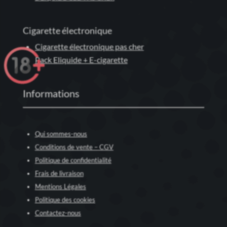
Cigarette électronique
Cigarette électronique pas cher
Pack Eliquide + E-cigarette
Informations
Qui sommes-nous
Conditions de vente – CGV
Politique de confidentialité
Frais de livraison
Mentions Légales
Politique des cookies
Contactez-nous