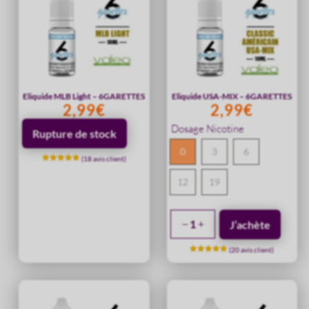
Eliquide MLB Light – 6GARETTES
Eliquide USA-MIX – 6GARETTES
2,99
€
2,99
€
Dosage Nicotine
Rupture de stock
0
3
6
(
18
avis client)
Noté
4.89
12
19
sur 5
basé sur
notations
client
quantité
J’achète
de
(
20
avis client)
Eliquide
Noté
4.90
USA-
sur 5
basé sur
notations
MIX
client
-