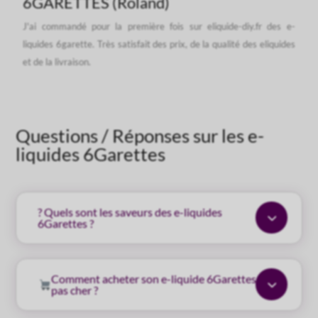
6GARETTES (Roland)
J'ai commandé pour la première fois sur eliquide-diy.fr des e-
liquides 6garette. Très satisfait des prix, de la qualité des eliquides
et de la livraison.
Questions / Réponses sur les e-
liquides 6Garettes
? Quels sont les saveurs des e-liquides
3
6Garettes ?
Comment acheter son e-liquide 6Garettes
3
pas cher ?