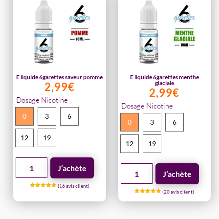
fruits
saveur
rouges
fraise
E liquide 6garettes saveur pomme
E liquide 6garettes menthe
glaciale
2,99
€
2,99
€
Dosage Nicotine
Dosage Nicotine
0
3
6
0
3
6
12
19
12
19
quantité
J’achète
quantité
J’achète
de
de
(
16
avis client)
E
(
20
avis client)
Noté
E
4.94
Noté
liquide
sur 5
4.90
liquide
basé sur
sur 5
notations
6garettes
basé sur
client
notations