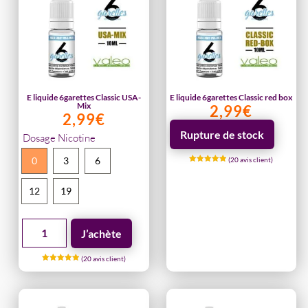
6GARETTES
E liquide 6garettes Classic USA-
E liquide 6garettes Classic red box
Mix
2,99
€
2,99
€
Rupture de stock
Dosage Nicotine
0
3
6
(
20
avis client)
Noté
5.00
sur 5
12
19
basé sur
notations
client
quantité
J’achète
de
(
20
avis client)
E
Noté
5.00
liquide
sur 5
basé sur
notations
6garettes
client