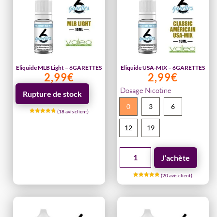
Eliquide MLB Light – 6GARETTES
Eliquide USA-MIX – 6GARETTES
2,99
€
2,99
€
Dosage Nicotine
Rupture de stock
0
3
6
(
18
avis client)
Noté
4.89
12
19
sur 5
basé sur
notations
client
quantité
J’achète
de
(
20
avis client)
Eliquide
Noté
4.90
USA-
sur 5
basé sur
notations
MIX
client
-