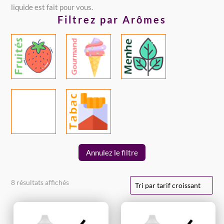
liquide est fait pour vous.
Filtrez par Arômes
Annulez le filtre
Trié
8 résultats affichés
par
prix
croissant