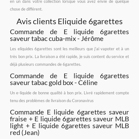
en un dans votre collection lorsque vous avez envie de quelque
chose de différent.
Avis clients Eliquide 6garettes
Commande de E liquide 6garettes
saveur tabac cuba-mix - Jérôme
Les eliquides 6garettes sont les meilleurs que j'ai vapoter et à un
très bon prix. La livraison a été rapide, je suis content du service et
déjà plusieurs commandes de 6garettes.
Commande de E liquide 6garettes
saveur tabac gold box - Céline
Un e-liquide de bonne qualité à bon prix. Livré rapidement compte
tenu des problèmes de livraison du Coronavirus
Commande E liquide 6garettes saveur
fraise + E liquide 6garettes saveur MLB
light + E liquide 6garettes saveur MLB
red (Jean)