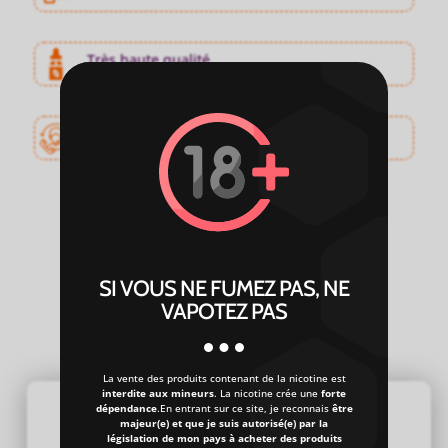
Très haute qualité
Service client professionnel
Nos meilleures ventes
SI VOUS NE FUMEZ PAS, NE
d’Eliquides
VAPOTEZ PAS
Profitez des meilleurs prix sur les e-liquides
La vente des produits contenant de la nicotine est
interdite aux mineurs
. La nicotine crée une
forte
dépendance
.En entrant sur ce site, je reconnais
être
majeur(e) et que je suis autorisé(e) par la
législation de mon pays à acheter des produits