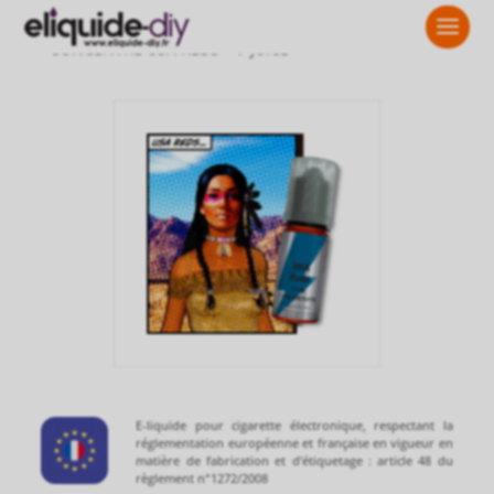
Accueil
»
D.I.Y
»
ARÔMES
»
ARÔME T-JUICE
»
T-JUICE 10 ML
»
CONCENTRÉ USA REDS – T-JUICE
E-liquide pour cigarette électronique, respectant la
réglementation européenne et française en vigueur en
matière de fabrication et d’étiquetage : article 48 du
règlement n°1272/2008