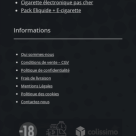
Cigarette électronique pas cher
Pack Eliquide + E-cigarette
Informations
Qui sommes-nous
Conditions de vente – CGV
Politique de confidentialité
Frais de livraison
Mentions Légales
Politique des cookies
Contactez-nous