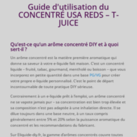
Guide d'utilisation du
CONCENTRÉ USA REDS – T-
JUICE
Qu’est-ce qu’un arôme concentré DIY et à quoi
sert-il ?
Un arôme concentré est la matière première aromatique qui
donne sa saveur à votre e-liquide fait maison. C’est un concentré
liquide – fruité, tabac, gourmand, mentholé ou boisson – que vous
incorporez en petite quantité dans une base
PG/VG
pour créer
votre propre e-liquide personnalisé. C’est le point de départ
incontournable de toute pratique DIY sérieuse.
Contrairement à un e-liquide prêt à l’emploi, un arôme concentré
ne se vapote jamais pur – sa concentration est bien trop élevée et
sa composition n’est pas adaptée à une inhalation directe. Il se
dilue toujours dans une base neutre, à un taux compris
généralement entre 5% et 20% selon la puissance aromatique du
concentré et les recommandations du fabricant.
Sur Eliquide-diy.fr, la gamme d’arômes concentrés couvre toutes