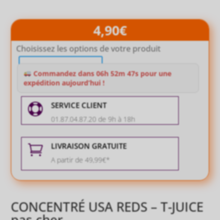
4,90
€
Choisissez les options de votre produit
Rupture de stock
Commandez dans 06h 52m 46s pour une
expédition aujourd’hui !
SERVICE CLIENT

01.87.04.87.20 de 9h à 18h
LIVRAISON GRATUITE

A partir de 49,99€*
CONCENTRÉ USA REDS – T-JUICE
pas cher