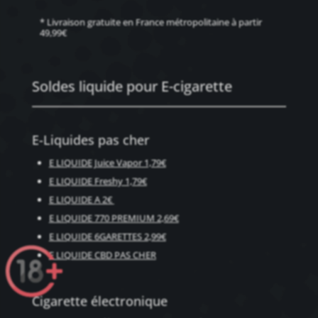
* Livraison gratuite en France métropolitaine à partir
49,99€
Soldes liquide pour E-cigarette
E-Liquides pas cher
E LIQUIDE Juice Vapor 1,79€
E LIQUIDE Freshy 1,79€
E LIQUIDE A 2€
E LIQUIDE 770 PREMIUM 2,69€
E LIQUIDE 6GARETTES 2,99€
E LIQUIDE CBD PAS CHER
Cigarette électronique