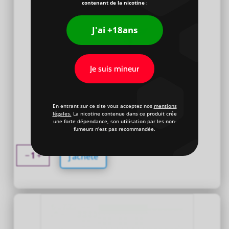
contenant de la nicotine
:
J'ai +18ans
Je suis mineur
En entrant sur ce site vous acceptez nos
mentions
légales.
La nicotine contenue dans ce produit crée
Seringue E-liquide 5 ml
une forte dépendance, son utilisation par les non-
0,50
€
fumeurs n'est pas recommandée.
quantité
j’achète
de
Seringue
E-
liquide
5