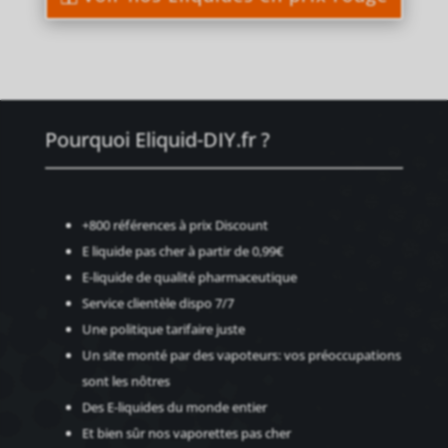
10ml
Pourquoi Eliquid-DIY.fr ?
+800 références à prix Discount
E liquide pas cher à partir de 0,99€
E-liquide de qualité pharmaceutique
Service clientèle dispo 7/7
Une politique tarifaire juste
Un site monté par des vapoteurs: vos préoccupations
sont les nôtres
Des E-liquides du monde entier
Et bien sûr nos
vaporettes pas cher