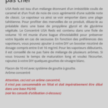
USA Reds est issu d’un mélange étonnant d’un irrésistible coulis de
caramel et d’un fruit de noix de coco agrémenté d’une subtile note
de
classic
. Le vapoteur va ainsi se voir emporter dans une plage
tahitienne. Pour profiter des merveilles de ce produit, diluez-le au
préalable dans une base de propylène glycol et de glycérine
végétale. Le Concentré USA Reds est contenu dans une fiole de
volume 10 ml munie d’une bague d’inviolabilité pour préserver
votre liquide en cas de secousse. En fonction des préférences des
vapoteurs, vous pouvez ajouter à votre DIY un booster nicotiné de
dosage compris entre 0 et 16 mg/ml. Pour les vapoteurs débutants,
il est conseillé de ne pas faire de mélange de plusieurs arômes. Si
vous trouvez le temps de maturation long et voulez l’écourter,
rajoutez à votre DIY quelques gouttes de vinaigre blanc.
Flacon de 10 ml avec système de goutte à goutte.
Arôme concentré
Attention, ceci est un arôme concentré,
il n’est pas consommable en l’état et doit impérativement être dilué
dans une base PG/VG
(voir les conseils d’utilisation ci-dessous)