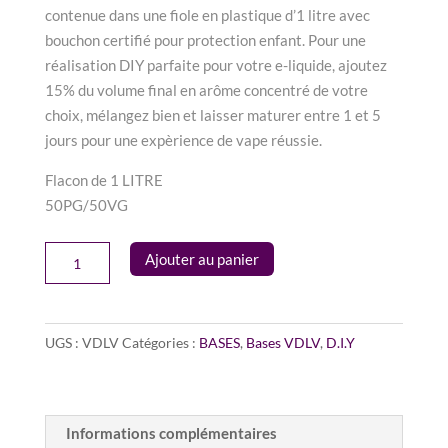
contenue dans une fiole en plastique d’1 litre avec
bouchon certifié pour protection enfant. Pour une
réalisation DIY parfaite pour votre e-liquide, ajoutez
15% du volume final en arôme concentré de votre
choix, mélangez bien et laisser maturer entre 1 et 5
jours pour une expèrience de vape réussie.
Flacon de 1 LITRE
50PG/50VG
quantité
Ajouter au panier
de
BASE
NEUTRE
UGS :
VDLV
Catégories :
BASES
,
Bases VDLV
,
D.I.Y
1
LITRE
50/50
-
Informations complémentaires