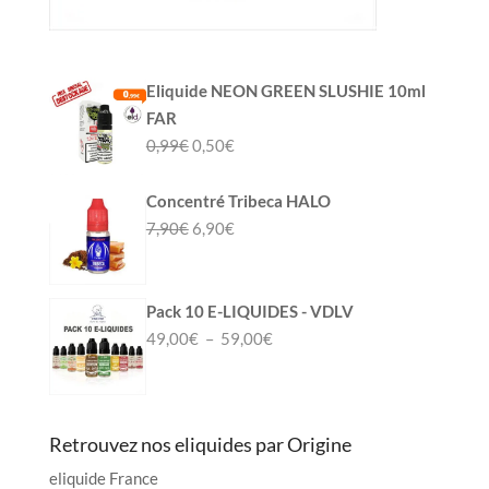
Eliquide NEON GREEN SLUSHIE 10ml
FAR
Le
Le
0,99
€
0,50
€
prix
prix
initial
actuel
Concentré Tribeca HALO
était :
est :
Le
Le
7,90
€
6,90
€
0,99€.
0,50€.
prix
prix
initial
actuel
était :
est :
Pack 10 E-LIQUIDES - VDLV
7,90€.
6,90€.
Plage
49,00
€
–
59,00
€
de
prix :
49,00€
Retrouvez nos eliquides par Origine
à
59,00€
eliquide France