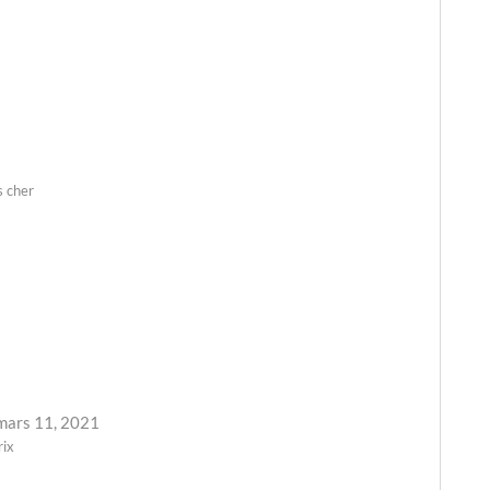
s cher
mars 11, 2021
rix