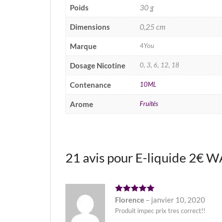
Poids
30 g
Dimensions
0,25 cm
Marque
4You
Dosage Nicotine
0, 3, 6, 12, 18
Contenance
10ML
Arome
Fruités
21 avis pour
E-liquide 2€
Note
5
Florence
–
janvier 10, 2020
sur 5
Produit impec prix tres correct!!