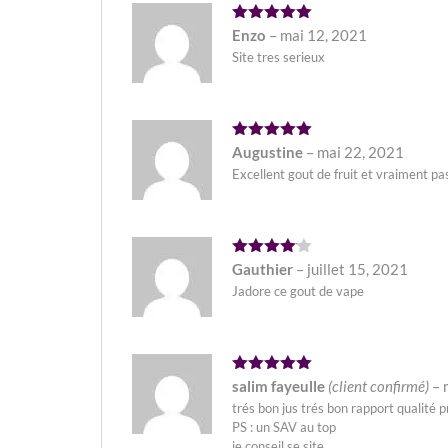
Note
5
Enzo
–
mai 12, 2021
sur 5
Site tres serieux
Note
5
Augustine
–
mai 22, 2021
sur 5
Excellent gout de fruit et vraiment pa
Note
4
Gauthier
–
juillet 15, 2021
sur 5
Jadore ce gout de vape
Note
5
salim fayeulle
(client confirmé)
–
sur 5
trés bon jus trés bon rapport qualité p
PS : un SAV au top
je conseil se site