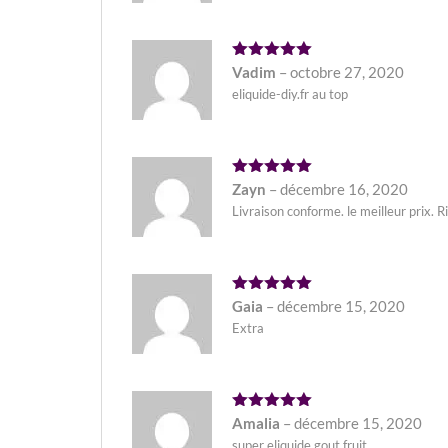
Note
5
Vadim
–
octobre 27, 2020
sur 5
eliquide-diy.fr au top
Note
5
Zayn
–
décembre 16, 2020
sur 5
Livraison conforme. le meilleur prix. R
Note
5
Gaia
–
décembre 15, 2020
sur 5
Extra
Note
5
Amalia
–
décembre 15, 2020
sur 5
super eliquide gout fruit