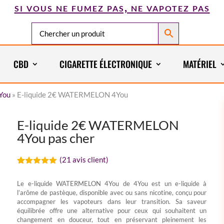
si vous ne fumez pas, ne vapotez pas
CBD
CIGARETTE ÉLECTRONIQUE
MATÉRIEL
You
»
E-liquide 2€ WATERMELON 4You
E-liquide 2€ WATERMELON
4You pas cher
(
21
avis client)
Noté
21
4.90
sur 5
Le e-liquide WATERMELON 4You de 4You est un e-liquide à
basé sur
l’arôme de pastèque, disponible avec ou sans nicotine, conçu pour
notations
client
accompagner les vapoteurs dans leur transition. Sa saveur
équilibrée offre une alternative pour ceux qui souhaitent un
changement en douceur, tout en préservant pleinement les