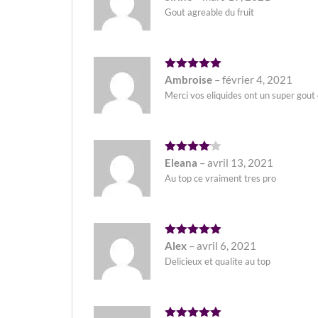
sur 5
Gout agreable du fruit
Note
5
Ambroise
–
février 4, 2021
sur 5
Merci vos eliquides ont un super gout
Note
4
Eleana
–
avril 13, 2021
sur 5
Au top ce vraiment tres pro
Note
5
Alex
–
avril 6, 2021
sur 5
Delicieux et qualite au top