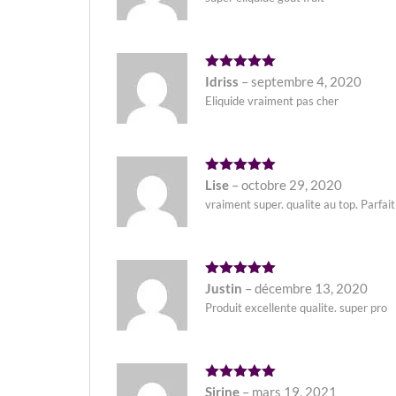
Note
5
Idriss
–
septembre 4, 2020
sur 5
Eliquide vraiment pas cher
Note
5
Lise
–
octobre 29, 2020
sur 5
vraiment super. qualite au top. Parfait
Note
5
Justin
–
décembre 13, 2020
sur 5
Produit excellente qualite. super pro
Note
5
Sirine
–
mars 19, 2021