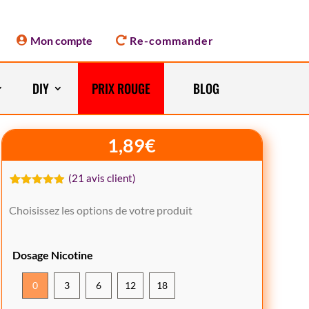
Mon compte
Re-commander
DIY
PRIX ROUGE
BLOG
1,89
€
(
21
avis client)
Noté
21
4.90
sur 5
Choisissez les options de votre produit
basé sur
notations
client
Dosage Nicotine
0
3
6
12
18