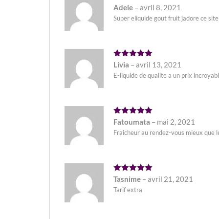
Note
5
Adele
–
avril 8, 2021
sur 5
Super eliquide gout fruit jadore ce site
Note
5
Livia
–
avril 13, 2021
sur 5
E-liquide de qualite a un prix incroya
Note
5
Fatoumata
–
mai 2, 2021
sur 5
Fraicheur au rendez-vous mieux que 
Note
5
Tasnime
–
avril 21, 2021
sur 5
Tarif extra