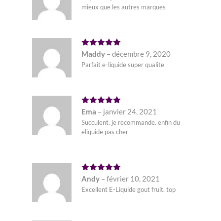
sur 5
mieux que les autres marques
Note
5
Maddy
–
décembre 9, 2020
sur 5
Parfait e-liquide super qualite
Note
5
Ema
–
janvier 24, 2021
sur 5
Succulent. je recommande. enfin du
eliquide pas cher
Note
5
Andy
–
février 10, 2021
sur 5
Excellent E-Liquide gout fruit. top