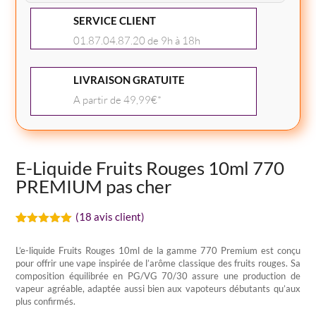
Fruits
SERVICE CLIENT
Rouges
10ml
01.87.04.87.20 de 9h à 18h
770
PREMIUM
LIVRAISON GRATUITE
A partir de 49,99€*
E-Liquide Fruits Rouges 10ml 770
PREMIUM pas cher
(
18
avis client)
Noté
18
5.00
sur 5
L’e-liquide Fruits Rouges 10ml de la gamme 770 Premium est conçu
basé sur
pour offrir une vape inspirée de l’arôme classique des fruits rouges. Sa
notations
client
composition équilibrée en PG/VG 70/30 assure une production de
vapeur agréable, adaptée aussi bien aux vapoteurs débutants qu’aux
plus confirmés.