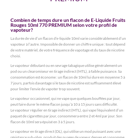
Combien de temps dure un flacon de E-Liquide Fruits
Rouges 10ml 770 PREMIUM selon votre profil de
vapoteur?
La durée de vie d’un flacon d’e-liquide 10ml varie considérablement d’un
vapoteur à l’autre. Impossible de donner un chiffre unique : tout dépend
de votre matériel, de votre fréquence de vapotage et du taux de nicotine
choisi.
Le vapoteur débutant ou en sevrage tabagique utilise généralement un
pod ou un clearomiseur en tirage indirect (MTL), à faible puissance. Sa
consommation est économe : un flacon de 10ml lui dure en moyenne 5 à
7 jours, parfois davantage si le taux de nicotine est suffisamment élevé
pour limiter l’envie de vapoter trop souvent.
Le vapoteur occasionnel, qui ne vape que quelques bouffées par jour,
peut faire durer le même flacon jusqu’à 10 à 15 jours sans difficulté.
Le vapoteur régulier en tirage indirect (MTL), qui vape l’équivalent d’un
paquet de cigarettes par jour, consommera entre 2 et 4ml par jour. Son
flacon de 10ml sera épuisé en 3 à 5 jours.
Le vapoteur en tirage direct (DL), qui utilise un mod puissant avec une
résistance sub-ohm, produit des nuages de vapeur denses et consomme