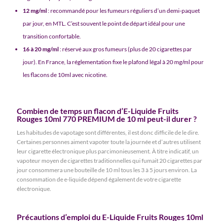
12 mg/ml
: recommandé pour les fumeurs réguliers d’un demi-paquet
par jour, en MTL. C’est souvent le point de départ idéal pour une
transition confortable.
16 à 20 mg/ml
: réservé aux gros fumeurs (plus de 20 cigarettes par
jour). En France, la réglementation fixe le plafond légal à 20 mg/ml pour
les flacons de 10ml avec nicotine.
Combien de temps un flacon d’E-Liquide Fruits
Rouges 10ml 770 PREMIUM de 10 ml peut-il durer ?
Les habitudes de vapotage sont différentes, il est donc difficile de le dire.
Certaines personnes aiment vapoter toute la journée et d’autres utilisent
leur cigarette électronique plus parcimonieusement. À titre indicatif, un
vapoteur moyen de cigarettes traditionnelles qui fumait 20 cigarettes par
jour consommera une bouteille de 10 ml tous les 3 à 5 jours environ. La
consommation de e-liquide dépend également de votre cigarette
électronique.
Précautions d’emploi du E-Liquide Fruits Rouges 10ml