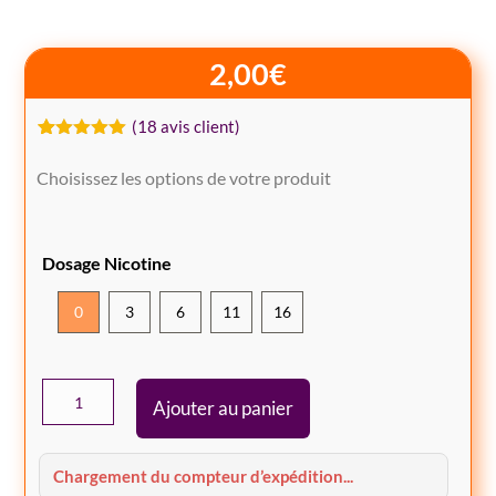
2,00
€
(
18
avis client)
Noté
18
5.00
sur 5
Choisissez les options de votre produit
basé sur
notations
client
Dosage Nicotine
0
3
6
11
16
quantité
Ajouter au panier
de
E-
Liquide
Chargement du compteur d’expédition...