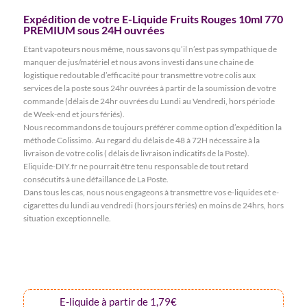
Expédition de votre E-Liquide Fruits Rouges 10ml 770
PREMIUM sous 24H ouvrées
Etant vapoteurs nous même, nous savons qu’il n’est pas sympathique de
manquer de jus/matériel et nous avons investi dans une chaine de
logistique redoutable d’efficacité pour transmettre votre colis aux
services de la poste sous 24hr ouvrées à partir de la soumission de votre
commande (délais de 24hr ouvrées du Lundi au Vendredi, hors période
de Week-end et jours fériés).
Nous recommandons de toujours préférer comme option d’expédition la
méthode Colissimo. Au regard du délais de 48 à 72H nécessaire à la
livraison de votre colis ( délais de livraison indicatifs de la Poste).
Eliquide-DIY.fr ne pourrait être tenu responsable de tout retard
consécutifs à une défaillance de La Poste.
Dans tous les cas, nous nous engageons à transmettre vos e-liquides et e-
cigarettes du lundi au vendredi (hors jours fériés) en moins de 24hrs, hors
situation exceptionnelle.
E-liquide à partir de 1,79€