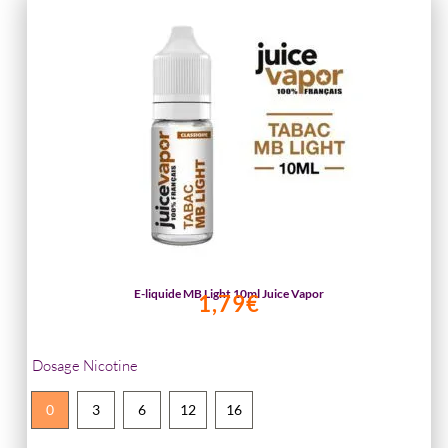
E-liquide MB Light 10ml Juice Vapor
1,79
€
Dosage Nicotine
0
3
6
12
16