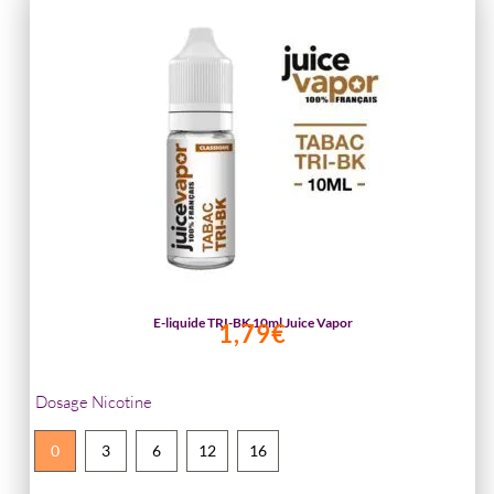
notations
Juice
client
Vapor
E-liquide TRI-BK 10ml Juice Vapor
1,79
€
Dosage Nicotine
0
3
6
12
16