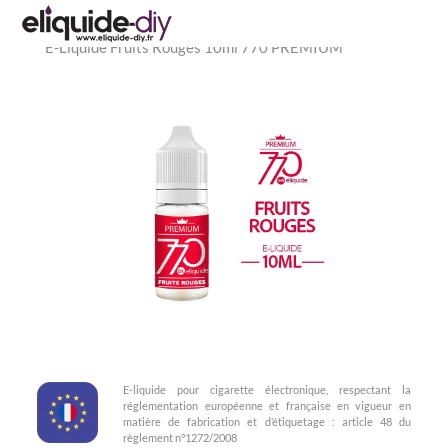
Accueil
»
Eliquide pas cher
»
E-LIQUIDES FR
»
Premium 770
»
E-Liquide Fruits Rouges 10ml 770 PREMIUM
E-liquide pour cigarette électronique, respectant la
réglementation européenne et française en vigueur en
matière de fabrication et d’étiquetage : article 48 du
règlement n°1272/2008