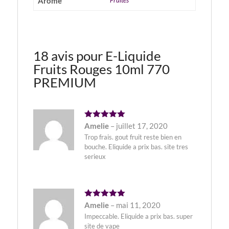
Arome
Fruités
18 avis pour
E-Liquide
Fruits Rouges 10ml 770
PREMIUM
Note
5
Amelie
–
juillet 17, 2020
sur 5
Trop frais. gout fruit reste bien en
bouche. Eliquide a prix bas. site tres
serieux
Note
5
Amelie
–
mai 11, 2020
sur 5
Impeccable. Eliquide a prix bas. super
site de vape