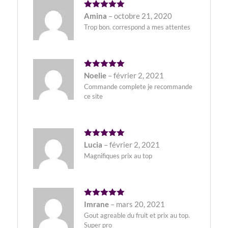
Note
5
Amina
–
octobre 21, 2020
sur 5
Trop bon. correspond a mes attentes
Note
5
Noelie
–
février 2, 2021
sur 5
Commande complete je recommande
ce site
Note
5
Lucia
–
février 2, 2021
sur 5
Magnifiques prix au top
Note
5
Imrane
–
mars 20, 2021
sur 5
Gout agreable du fruit et prix au top.
Super pro