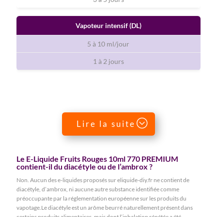
Vapoteur intensif (DL)
5 à 10 ml/jour
1 à 2 jours
Lire la suite
Le E-Liquide Fruits Rouges 10ml 770 PREMIUM
contient-il du diacétyle ou de l’ambrox ?
Non. Aucun des e-liquides proposés sur eliquide-diy.fr ne contient de
diacétyle, d’ambrox, ni aucune autre substance identifiée comme
préoccupante par la réglementation européenne sur les produits du
vapotage.Le diacétyle est un arôme beurré naturellement présent dans
certains produits alimentaires, mais dont l’inhalation répétée a été