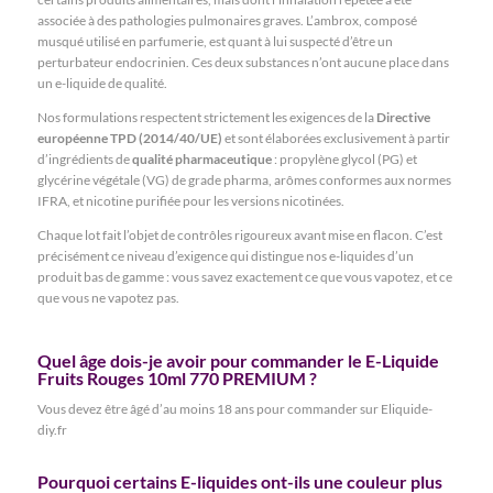
associée à des pathologies pulmonaires graves. L’ambrox, composé
musqué utilisé en parfumerie, est quant à lui suspecté d’être un
perturbateur endocrinien. Ces deux substances n’ont aucune place dans
un e-liquide de qualité.
Nos formulations respectent strictement les exigences de la
Directive
européenne TPD (2014/40/UE)
et sont élaborées exclusivement à partir
d’ingrédients de
qualité pharmaceutique
: propylène glycol (PG) et
glycérine végétale (VG) de grade pharma, arômes conformes aux normes
IFRA, et nicotine purifiée pour les versions nicotinées.
Chaque lot fait l’objet de contrôles rigoureux avant mise en flacon. C’est
précisément ce niveau d’exigence qui distingue nos e-liquides d’un
produit bas de gamme : vous savez exactement ce que vous vapotez, et ce
que vous ne vapotez pas.
Quel âge dois-je avoir pour commander le E-Liquide
Fruits Rouges 10ml 770 PREMIUM ?
Vous devez être âgé d’au moins 18 ans pour commander sur Eliquide-
diy.fr
Pourquoi certains E-liquides ont-ils une couleur plus