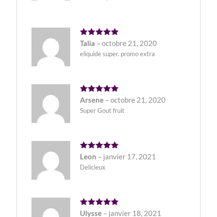
Note
5
Talia
–
octobre 21, 2020
sur 5
eliquide super. promo extra
Note
5
Arsene
–
octobre 21, 2020
sur 5
Super Gout fruit
Note
5
Leon
–
janvier 17, 2021
sur 5
Delicieux
Note
5
Ulysse
–
janvier 18, 2021