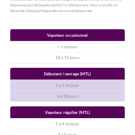
beaucoup plus de liquide; parfois 5 à 10ml par jour. Pour ce profil, un
flacon de 10ml peut disparaître en une seule journée.
Vapoteur occasionnel
< 1 ml/jour
10 à 15 jours
Débutant / sevrage (MTL)
1 à 2 ml/jour
5 à 10 jours
Vapoteur régulier (MTL)
2 à 4 ml/jour
3 à 5 jours