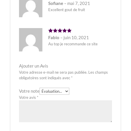
Note
5
Sofiane
–
mai 7, 2021
sur 5
Excellent gout de fruit
Note
5
Fabio
–
juin 10, 2021
sur 5
Au top je recommande ce site
Ajouter un Avis
Votre adresse e-mail ne sera pas publiée.
Les champs
obligatoires sont indiqués avec
*
Votre note
Votre avis
*