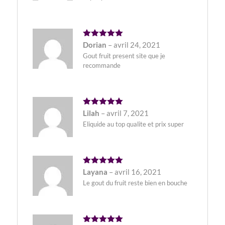
Note
5
Dorian
–
avril 24, 2021
sur 5
Gout fruit present site que je
recommande
Note
5
Lilah
–
avril 7, 2021
sur 5
Eliquide au top qualite et prix super
Note
5
Layana
–
avril 16, 2021
sur 5
Le gout du fruit reste bien en bouche