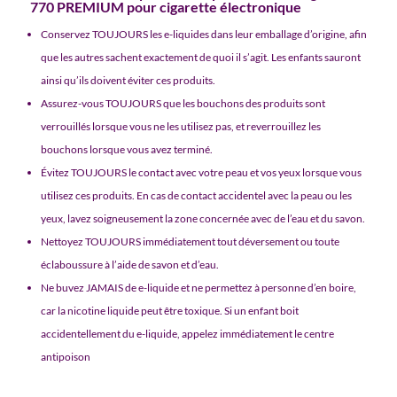
770 PREMIUM pour cigarette électronique
Conservez TOUJOURS les e-liquides dans leur emballage d’origine, afin
que les autres sachent exactement de quoi il s’agit. Les enfants sauront
ainsi qu’ils doivent éviter ces produits.
Assurez-vous TOUJOURS que les bouchons des produits sont
verrouillés lorsque vous ne les utilisez pas, et reverrouillez les
bouchons lorsque vous avez terminé.
Évitez TOUJOURS le contact avec votre peau et vos yeux lorsque vous
utilisez ces produits. En cas de contact accidentel avec la peau ou les
yeux, lavez soigneusement la zone concernée avec de l’eau et du savon.
Nettoyez TOUJOURS immédiatement tout déversement ou toute
éclaboussure à l’aide de savon et d’eau.
Ne buvez JAMAIS de e-liquide et ne permettez à personne d’en boire,
car la nicotine liquide peut être toxique. Si un enfant boit
accidentellement du e-liquide, appelez immédiatement le centre
antipoison