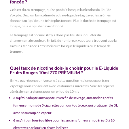
foncée ?
Cela est dû au trempage, qui se produit lorsque la nicotine du liquide
s’oxyde. De plus, la nicotine de votre e-liquide réagit avec les arômes,
donnant au liquide une teinte plus foncée. Plus la durée de trempage est
longue, plus le liquide devient foncé.
Le trempage est normal, il n’y a donc pas lieu de s’inquiéter du
changement de couleur. En fait, de nombreux vapoteurs trouvent que la
saveur a tendance à être meilleure lorsque le liquide a eu le temps de
tremper.
Quel taux de nicotine dois-je choisir pour le E-Liquide
Fruits Rouges 10ml 770 PREMIUM ?
Il n’y a pas réponse universelle à cette question mais nos experts en
vapotage vous conseillent avec les données suivantes. Voici les repères
généralement retenus pour un e-liquide 10ml :
3 mg/ml
: adapté aux vapoteurs en fin de sevrage, aux anciens petits
fumeurs (moins de 5 cigarettes par jour) ou à ceux qui pratiquent le DL
avec beaucoup de vapeur.
6 mg/ml
: un bon équilibre pour les anciens fumeurs modérés (5 à 10
cigarettes par jour) en tirage indirect.