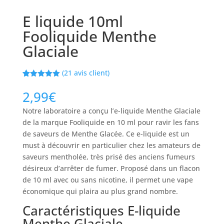
E liquide 10ml
Fooliquide Menthe
Glaciale
(
21
avis client)
Noté
21
5.00
sur 5
2,99
€
basé sur
notations
Notre laboratoire a conçu l’e-liquide Menthe Glaciale
client
de la marque Fooliquide en 10 ml pour ravir les fans
de saveurs de Menthe Glacée. Ce e-liquide est un
must à découvrir en particulier chez les amateurs de
saveurs mentholée, très prisé des anciens fumeurs
désireux d’arrêter de fumer. Proposé dans un flacon
de 10 ml avec ou sans nicotine, il permet une vape
économique qui plaira au plus grand nombre.
Caractéristiques E-liquide
Menthe Glaciale