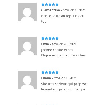
Note
5
sur
Clementine
–
février 4, 2021
5
Bon. qualite au top. Prix au
top
Note
5
sur
Livia
–
février 20, 2021
5
J’adore ce site et ses
Eliquides vraiment pas cher
Note
5
sur
Eliana
–
février 1, 2021
5
Site tres serieux qui propose
le meilleur prix pour ces jus