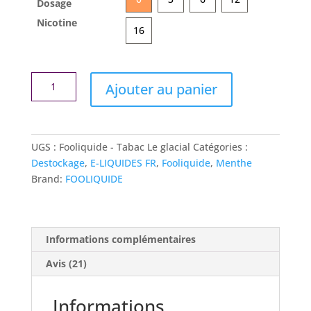
Dosage
Nicotine
16
quantité
Ajouter au panier
de
E
liquide
10ml
UGS :
Fooliquide - Tabac Le glacial
Catégories :
Fooliquide
Destockage
,
E-LIQUIDES FR
,
Fooliquide
,
Menthe
Menthe
Brand:
FOOLIQUIDE
Glaciale
Informations complémentaires
Avis (21)
Informations