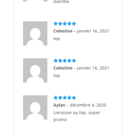
menthe
Note
5
sur
Celestine
–
janvier 16, 2021
5
top
Note
5
sur
Celestine
–
janvier 16, 2021
5
top
Note
5
sur
Aylan
–
décembre 4, 2020
5
Livraison au top. super
promo