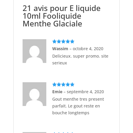
21 avis pour
E liquide
10ml Fooliquide
Menthe Glaciale
Note
5
sur
Wassim
–
octobre 4, 2020
5
Delicieux. super promo. site
serieux
Note
5
sur
Emie
–
septembre 4, 2020
5
Gout menthe tres present
parfait. Le gout reste en
bouche longtemps