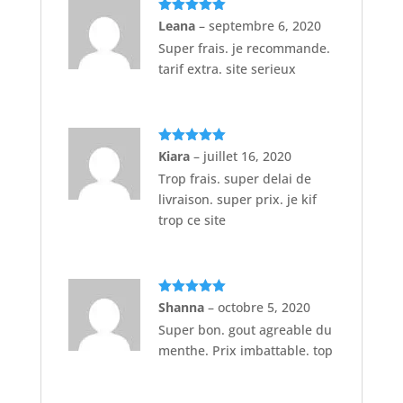
Note
5
sur
Leana
–
septembre 6, 2020
5
Super frais. je recommande.
tarif extra. site serieux
Note
5
sur
Kiara
–
juillet 16, 2020
5
Trop frais. super delai de
livraison. super prix. je kif
trop ce site
Note
5
sur
Shanna
–
octobre 5, 2020
5
Super bon. gout agreable du
menthe. Prix imbattable. top