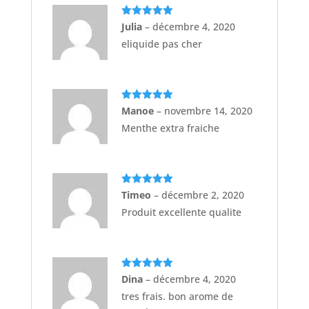
Note
5
sur
Julia
–
décembre 4, 2020
5
eliquide pas cher
Note
5
sur
Manoe
–
novembre 14, 2020
5
Menthe extra fraiche
Note
5
sur
Timeo
–
décembre 2, 2020
5
Produit excellente qualite
Note
5
sur
Dina
–
décembre 4, 2020
5
tres frais. bon arome de