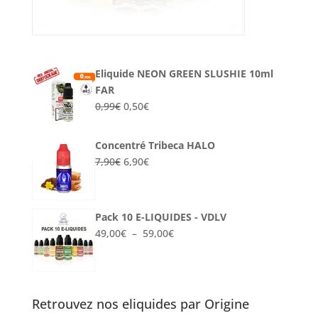
Eliquide NEON GREEN SLUSHIE 10ml
FAR
Le
Le
0,99
€
0,50
€
prix
prix
initial
actuel
Concentré Tribeca HALO
était :
est :
Le
Le
7,90
€
6,90
€
0,99€.
0,50€.
prix
prix
initial
actuel
était :
est :
Pack 10 E-LIQUIDES - VDLV
7,90€.
6,90€.
Plage
49,00
€
–
59,00
€
de
prix :
49,00€
à
Retrouvez nos eliquides par Origine
59,00€