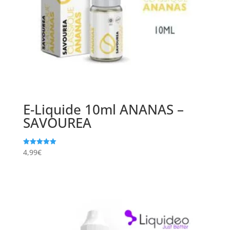
E-Liquide 10ml ANANAS –
SAVOUREA
4,99
€
Note
5.00
sur 5