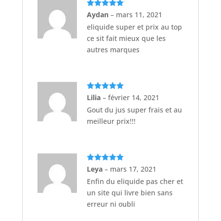
Note
5
sur
Aydan
–
mars 11, 2021
5
eliquide super et prix au top
ce sit fait mieux que les
autres marques
Note
5
sur
Lilia
–
février 14, 2021
5
Gout du jus super frais et au
meilleur prix!!!
Note
5
sur
Leya
–
mars 17, 2021
5
Enfin du eliquide pas cher et
un site qui livre bien sans
erreur ni oubli