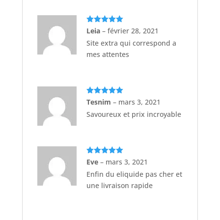
Note
5
sur
Leia
–
février 28, 2021
5
Site extra qui correspond a
mes attentes
Note
5
sur
Tesnim
–
mars 3, 2021
5
Savoureux et prix incroyable
Note
5
sur
Eve
–
mars 3, 2021
5
Enfin du eliquide pas cher et
une livraison rapide