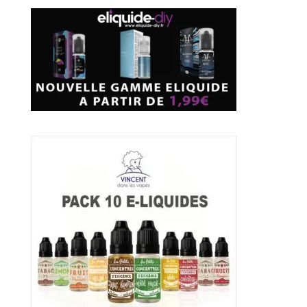
12,99€
à
17,90€