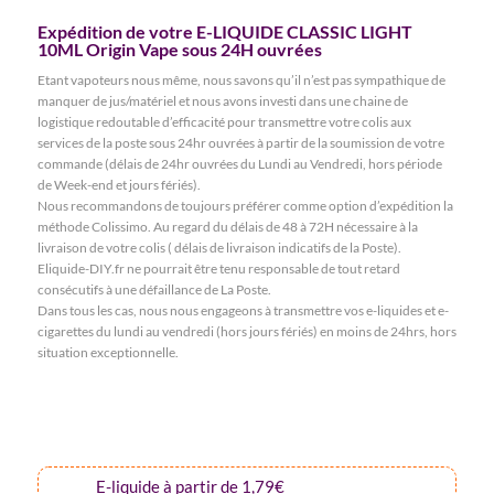
Expédition de votre E-LIQUIDE CLASSIC LIGHT
10ML Origin Vape sous 24H ouvrées
Etant vapoteurs nous même, nous savons qu’il n’est pas sympathique de
manquer de jus/matériel et nous avons investi dans une chaine de
logistique redoutable d’efficacité pour transmettre votre colis aux
services de la poste sous 24hr ouvrées à partir de la soumission de votre
commande (délais de 24hr ouvrées du Lundi au Vendredi, hors période
de Week-end et jours fériés).
Nous recommandons de toujours préférer comme option d’expédition la
méthode Colissimo. Au regard du délais de 48 à 72H nécessaire à la
livraison de votre colis ( délais de livraison indicatifs de la Poste).
Eliquide-DIY.fr ne pourrait être tenu responsable de tout retard
consécutifs à une défaillance de La Poste.
Dans tous les cas, nous nous engageons à transmettre vos e-liquides et e-
cigarettes du lundi au vendredi (hors jours fériés) en moins de 24hrs, hors
situation exceptionnelle.
E-liquide à partir de 1,79€