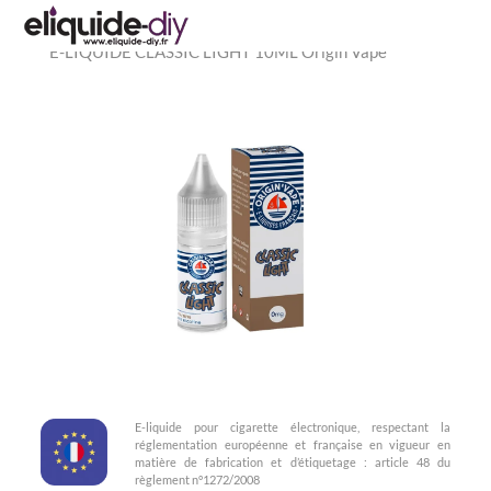
Accueil
»
Eliquide pas cher
»
E-LIQUIDES FR
»
Origin Vape
»
E-LIQUIDE CLASSIC LIGHT 10ML Origin Vape
E-liquide pour cigarette électronique, respectant la
réglementation européenne et française en vigueur en
matière de fabrication et d’étiquetage : article 48 du
règlement n°1272/2008