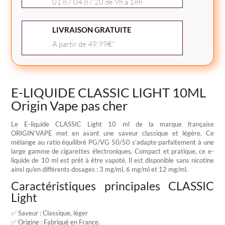
10ML
01.87.04.87.20 de 9h à 18h
Origin
Vape
LIVRAISON GRATUITE
A partir de 49,99€*
E-LIQUIDE CLASSIC LIGHT 10ML
Origin Vape pas cher
Le E-liquide CLASSIC Light 10 ml de la marque française
ORIGIN’VAPE met en avant une saveur classique et légère. Ce
mélange au ratio équilibré PG/VG 50/50 s’adapte parfaitement à une
large gamme de cigarettes électroniques. Compact et pratique, ce e-
liquide de 10 ml est prêt à être vapoté. Il est disponible sans nicotine
ainsi qu’en différents dosages : 3 mg/ml, 6 mg/ml et 12 mg/ml.
Caractéristiques principales CLASSIC
Light
✅ Saveur : Classique, léger
✅ Origine : Fabriqué en France.