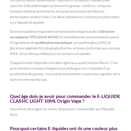
certains produits alimentaires, mais dont l’inhalation répétée a été
associée à des pathologies pulmonaires graves. L’ambrox, composé
musqué utilisé en parfumerie, est quant à lui suspecté d’être un
perturbateur endocrinien. Ces deux substances n’ont aucune place dans
un e-liquide de qualité.
Nos formulations respectent strictement les exigences de la
Directive
européenne TPD (2014/40/UE)
et sont élaborées exclusivement à partir
d’ingrédients de
qualité pharmaceutique
: propylène glycol (PG) et
glycérine végétale (VG) de grade pharma, arômes conformes aux normes
IFRA, et nicotine purifiée pour les versions nicotinées.
Chaque lot fait l’objet de contrôles rigoureux avant mise en flacon. C’est
précisément ce niveau d’exigence qui distingue nos e-liquides d’un
produit bas de gamme : vous savez exactement ce que vous vapotez, et ce
que vous ne vapotez pas.
Quel âge dois-je avoir pour commander le E-LIQUIDE
CLASSIC LIGHT 10ML Origin Vape ?
Vous devez être âgé d’au moins 18 ans pour commander sur Eliquide-
diy.fr
Pourquoi certains E-liquides ont-ils une couleur plus