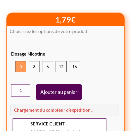
1,79
€
Choisissez les options de votre produit
Dosage Nicotine
0
3
6
12
16
quantité
Ajouter au panier
de
E-
LIQUIDE
Chargement du compteur d’expédition...
CLASSIC
SERVICE CLIENT
LIGHT