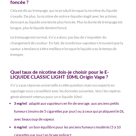
foncée ?
Cela est dû au trempage, qui se produit lorsque la nicotine du liquide
s’oxyde. De plus, la nicotine de votre e-liquide réagit avec les arômes,
donnant au liquide une teinte plus foncée. Plus la durée de trempage est
longue, plus le liquide devient foncé.
Le trempage est normal, il n’y a donc pas lieu de s’inquiéter du
changement de couleur. En fait, de nombreux vapoteurs trouvent que la
saveur a tendance à être meilleure lorsque le liquide a eu le temps de
tremper.
Quel taux de nicotine dois-je choisir pour le E-
LIQUIDE CLASSIC LIGHT 10ML Origin Vape ?
Il n’y a pas réponse universelle à cette question mais nos experts en
vapotage vous conseillent avec les données suivantes. Voici les repères
généralement retenus pour un e-liquide 10ml :
3 mg/ml
: adapté aux vapoteurs en fin de sevrage, aux anciens petits
fumeurs (moins de 5 cigarettes par jour) ou à ceux qui pratiquent le DL
avec beaucoup de vapeur.
6 mg/ml
: un bon équilibre pour les anciens fumeurs modérés (5 à 10
cigarettes par jour) en tirage indirect.