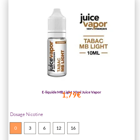
E-liquide MB Light 10ml Juice Vapor
1,79
€
Dosage Nicotine
0
3
6
12
16