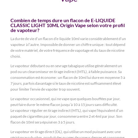
Combien de temps dure un flacon de E-LIQUIDE
CLASSIC LIGHT 10ML Origin Vape selon votre profil
de vapoteur?
La durée de vie d’un flacon d’e-liquide 10ml varie considérablement d’un
vapoteur à l’autre. Impossible de donner un chiffre unique : tout dépend
de votre matériel, de votre fréquence de vapotage et du taux de nicotine
choisi.
Le vapoteur débutant ou en sevrage tabagique utilise généralement un
pod ou un clearomiseur en tirage indirect (MTL), à faible puissance. Sa
consommation est économe : un flacon de 10ml lui dure en moyenne 5 à
7 jours, parfois davantage si le taux de nicotine est suffisamment élevé
pour limiter l’envie de vapoter trop souvent.
Le vapoteur occasionnel, qui ne vape que quelques bouffées par jour,
peut faire durer le même flacon jusqu’à 10 à 15 jours sans difficulté.
Le vapoteur régulier en tirage indirect (MTL), qui vape l’équivalent d’un
paquet de cigarettes par jour, consommera entre 2 et 4ml par jour. Son
flacon de 10ml sera épuisé en 3 à 5 jours.
Le vapoteur en tirage direct (DL), qui utilise un mod puissant avec une
résistance sub-ohm, produit des nuages de vapeur denses et consomme