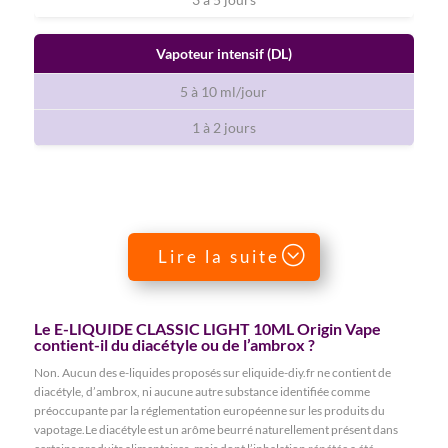
Vapoteur intensif (DL)
5 à 10 ml/jour
1 à 2 jours
Lire la suite
Le E-LIQUIDE CLASSIC LIGHT 10ML Origin Vape
contient-il du diacétyle ou de l’ambrox ?
Non. Aucun des e-liquides proposés sur eliquide-diy.fr ne contient de
diacétyle, d’ambrox, ni aucune autre substance identifiée comme
préoccupante par la réglementation européenne sur les produits du
vapotage.Le diacétyle est un arôme beurré naturellement présent dans