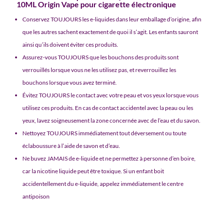
10ML Origin Vape pour cigarette électronique
Conservez TOUJOURS les e-liquides dans leur emballage d’origine, afin
que les autres sachent exactement de quoi il s’agit. Les enfants sauront
ainsi qu’ils doivent éviter ces produits.
Assurez-vous TOUJOURS que les bouchons des produits sont
verrouillés lorsque vous ne les utilisez pas, et reverrouillez les
bouchons lorsque vous avez terminé.
Évitez TOUJOURS le contact avec votre peau et vos yeux lorsque vous
utilisez ces produits. En cas de contact accidentel avec la peau ou les
yeux, lavez soigneusement la zone concernée avec de l’eau et du savon.
Nettoyez TOUJOURS immédiatement tout déversement ou toute
éclaboussure à l’aide de savon et d’eau.
Ne buvez JAMAIS de e-liquide et ne permettez à personne d’en boire,
car la nicotine liquide peut être toxique. Si un enfant boit
accidentellement du e-liquide, appelez immédiatement le centre
antipoison