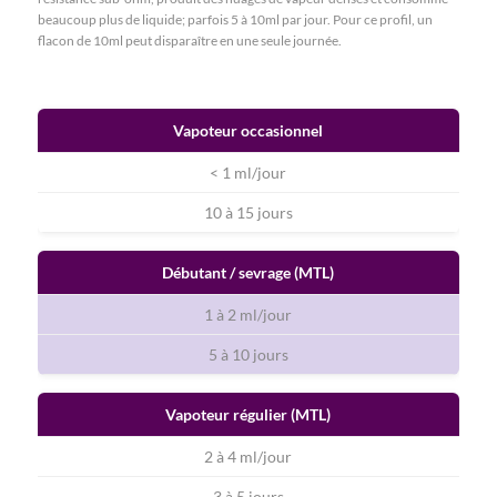
beaucoup plus de liquide; parfois 5 à 10ml par jour. Pour ce profil, un
flacon de 10ml peut disparaître en une seule journée.
Vapoteur occasionnel
< 1 ml/jour
10 à 15 jours
Débutant / sevrage (MTL)
1 à 2 ml/jour
5 à 10 jours
Vapoteur régulier (MTL)
2 à 4 ml/jour
3 à 5 jours