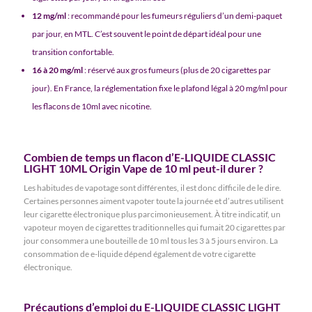
12 mg/ml
: recommandé pour les fumeurs réguliers d’un demi-paquet
par jour, en MTL. C’est souvent le point de départ idéal pour une
transition confortable.
16 à 20 mg/ml
: réservé aux gros fumeurs (plus de 20 cigarettes par
jour). En France, la réglementation fixe le plafond légal à 20 mg/ml pour
les flacons de 10ml avec nicotine.
Combien de temps un flacon d’E-LIQUIDE CLASSIC
LIGHT 10ML Origin Vape de 10 ml peut-il durer ?
Les habitudes de vapotage sont différentes, il est donc difficile de le dire.
Certaines personnes aiment vapoter toute la journée et d’autres utilisent
leur cigarette électronique plus parcimonieusement. À titre indicatif, un
vapoteur moyen de cigarettes traditionnelles qui fumait 20 cigarettes par
jour consommera une bouteille de 10 ml tous les 3 à 5 jours environ. La
consommation de e-liquide dépend également de votre cigarette
électronique.
Précautions d’emploi du E-LIQUIDE CLASSIC LIGHT