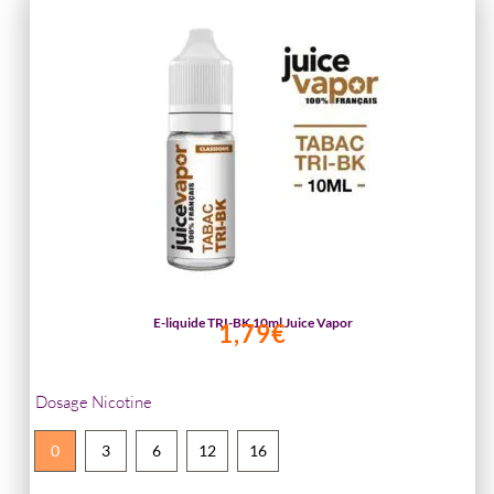
notations
Juice
client
Vapor
E-liquide TRI-BK 10ml Juice Vapor
1,79
€
Dosage Nicotine
0
3
6
12
16