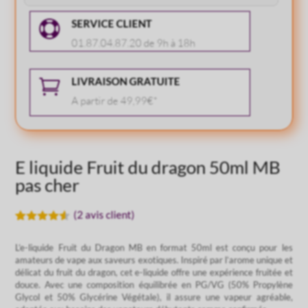
Fruit
SERVICE CLIENT
du

dragon
01.87.04.87.20 de 9h à 18h
50ml
MB
LIVRAISON GRATUITE

A partir de 49,99€*
E liquide Fruit du dragon 50ml MB
pas cher
(
2
avis client)
Noté
2
4.50
sur 5
L’e-liquide Fruit du Dragon MB en format 50ml est conçu pour les
basé
amateurs de vape aux saveurs exotiques. Inspiré par l’arome unique et
sur
notations
délicat du fruit du dragon, cet e-liquide offre une expérience fruitée et
client
douce. Avec une composition équilibrée en PG/VG (50% Propylène
Glycol et 50% Glycérine Végétale), il assure une vapeur agréable,