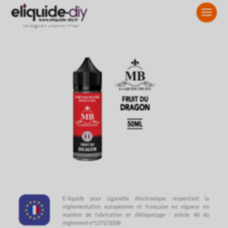
Accueil
»
TOUS LES 50ml
»
MB 50ml
»
E liquide Fruit du
dragon 50ml MB
E-liquide pour cigarette électronique, respectant la
réglementation européenne et française en vigueur en
matière de fabrication et d’étiquetage : article 48 du
règlement n°1272/2008