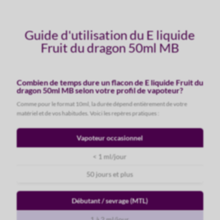
Guide d'utilisation du E liquide
Fruit du dragon 50ml MB
Combien de temps dure un flacon de E liquide Fruit du
dragon 50ml MB selon votre profil de vapoteur?
Comme pour le format 10ml, la durée dépend entièrement de votre
matériel et de vos habitudes. Voici les repères pratiques :
Vapoteur occasionnel
< 1 ml/jour
50 jours et plus
Débutant / sevrage (MTL)
1 à 2 ml/jour