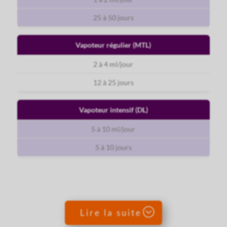
25 à 50 jours
Vapoteur régulier (MTL)
2 à 4 ml/jour
12 à 25 jours
Vapoteur intensif (DL)
5 à 10 ml/jour
5 à 10 jours
Lire la suite