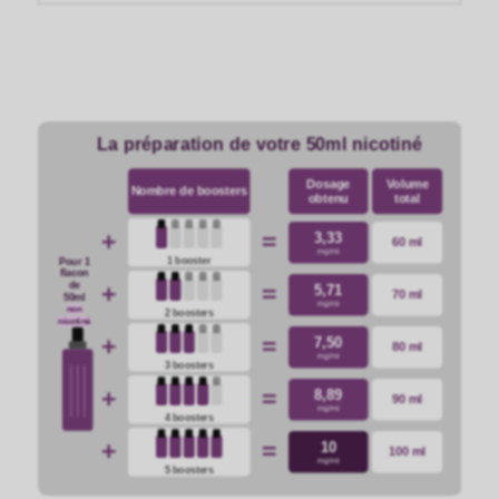
La préparation de votre 50ml nicotiné
Dosage
Volume
Nombre de boosters
obtenu
total
+
=
3,33
60 ml
mg/ml
1 booster
Pour 1
flacon
de
+
=
5,71
70 ml
50ml
mg/ml
non
2 boosters
nicotiné
+
=
7,50
80 ml
mg/ml
3 boosters
+
=
8,89
90 ml
mg/ml
4 boosters
+
=
10
100 ml
mg/ml
5 boosters