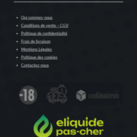
Qui sommes-nous
Conditions de vente – CGV
Politique de confidentialité
Frais de livraison
Mentions Légales
Politique des cookies
Contactez-nous