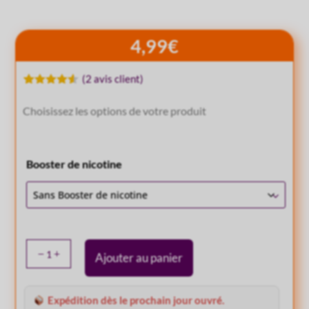
4,99
€
(
2
avis client)
Noté
2
4.50
sur 5
Choisissez les options de votre produit
basé
sur
notations
client
Booster de nicotine
quantité
Ajouter au panier
de
E
liquide
Expédition dès le prochain jour ouvré.