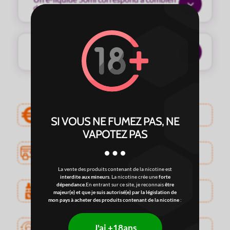
3
de cigarettes ?
Un e-liquide 50ml peut-il être utilisé tel
3
quel, sans booster ?
E-liquide à partir de 1,79€
SI VOUS NE FUMEZ PAS, NE
VAPOTEZ PAS
Paiements sécurisés
La vente des produits contenant de la nicotine est
interdite aux mineurs
. La nicotine crée une
forte
dépendance
.En entrant sur ce site, je reconnais
être
Très haute qualité
majeur(e) et que je suis autorisé(e) par la législation de
mon pays à acheter des produits contenant de la nicotine
:
J'ai +18ans
Service client professionnel