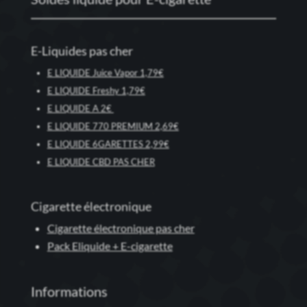
E-Liquides pas cher
E LIQUIDE Juice Vapor 1,79€
E LIQUIDE Freshy 1,79€
E LIQUIDE A 2€
E LIQUIDE 770 PREMIUM 2,69€
E LIQUIDE 6GARETTES 2,99€
E LIQUIDE CBD PAS CHER
Cigarette électronique
Cigarette électronique pas cher
Pack Eliquide + E-cigarette
Informations