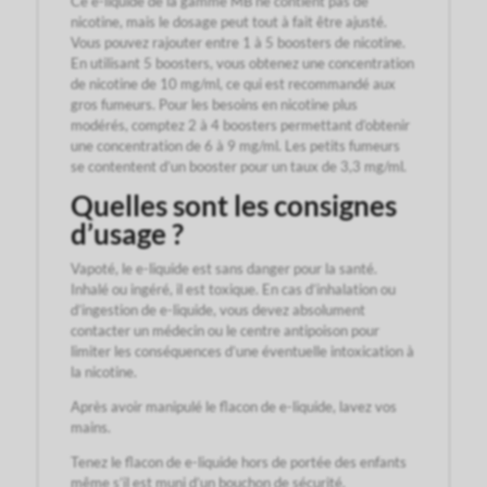
Ce e-liquide de la gamme MB ne contient pas de
nicotine, mais le dosage peut tout à fait être ajusté.
Vous pouvez rajouter entre 1 à 5 boosters de nicotine.
En utilisant 5 boosters, vous obtenez une concentration
de nicotine de 10 mg/ml, ce qui est recommandé aux
gros fumeurs. Pour les besoins en nicotine plus
modérés, comptez 2 à 4 boosters permettant d’obtenir
une concentration de 6 à 9 mg/ml. Les petits fumeurs
se contentent d’un booster pour un taux de 3,3 mg/ml.
Quelles sont les consignes
d’usage ?
Vapoté, le e-liquide est sans danger pour la santé.
Inhalé ou ingéré, il est toxique. En cas d’inhalation ou
d’ingestion de e-liquide, vous devez absolument
contacter un médecin ou le centre antipoison pour
limiter les conséquences d’une éventuelle intoxication à
la nicotine.
Après avoir manipulé le flacon de e-liquide, lavez vos
mains.
Tenez le flacon de e-liquide hors de portée des enfants
même s’il est muni d’un bouchon de sécurité.