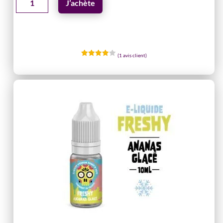
J’achète
de
E-
liquide
10ML
(
1
avis client)
à
Noté
4.00
sur 5
la
basé
sur
pomme
notation
client
glacée
-
FRESHY