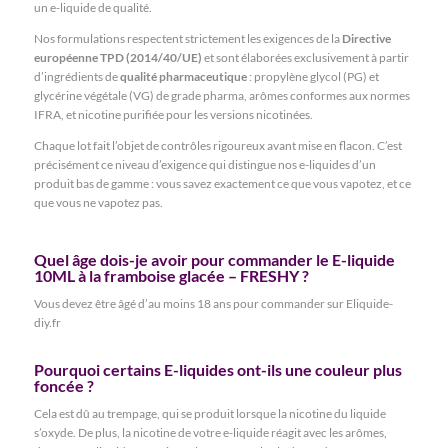
un e-liquide de qualité.
Nos formulations respectent strictement les exigences de la
Directive
européenne TPD (2014/40/UE)
et sont élaborées exclusivement à partir
d’ingrédients de
qualité pharmaceutique
: propylène glycol (PG) et
glycérine végétale (VG) de grade pharma, arômes conformes aux normes
IFRA, et nicotine purifiée pour les versions nicotinées.
Chaque lot fait l’objet de contrôles rigoureux avant mise en flacon. C’est
précisément ce niveau d’exigence qui distingue nos e-liquides d’un
produit bas de gamme : vous savez exactement ce que vous vapotez, et ce
que vous ne vapotez pas.
Quel âge dois-je avoir pour commander le E-liquide
10ML à la framboise glacée – FRESHY ?
Vous devez être âgé d’au moins 18 ans pour commander sur Eliquide-
diy.fr
Pourquoi certains E-liquides ont-ils une couleur plus
foncée ?
Cela est dû au trempage, qui se produit lorsque la nicotine du liquide
s’oxyde. De plus, la nicotine de votre e-liquide réagit avec les arômes,