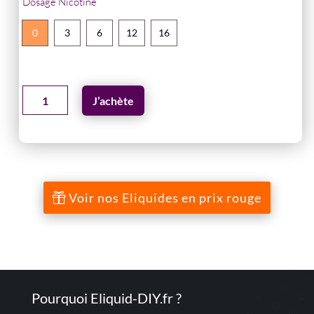
Dosage Nicotine
0
3
6
12
16
quantité
J’achète
de
E-
liquide
10ML
au
Voir nos Eliquides en prix rouge
raisin
glacé
-
FRESHY
Pourquoi Eliquid-DIY.fr ?