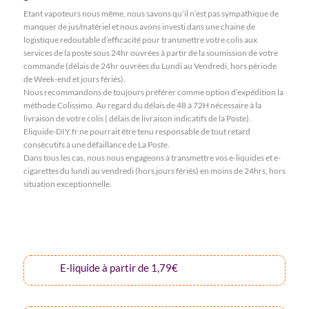
Etant vapoteurs nous même, nous savons qu’il n’est pas sympathique de
manquer de jus/matériel et nous avons investi dans une chaine de
logistique redoutable d’efficacité pour transmettre votre colis aux
services de la poste sous 24hr ouvrées à partir de la soumission de votre
commande (délais de 24hr ouvrées du Lundi au Vendredi, hors période
de Week-end et jours fériés).
Nous recommandons de toujours préférer comme option d’expédition la
méthode Colissimo. Au regard du délais de 48 à 72H nécessaire à la
livraison de votre colis ( délais de livraison indicatifs de la Poste).
Eliquide-DIY.fr ne pourrait être tenu responsable de tout retard
consécutifs à une défaillance de La Poste.
Dans tous les cas, nous nous engageons à transmettre vos e-liquides et e-
cigarettes du lundi au vendredi (hors jours fériés) en moins de 24hrs, hors
situation exceptionnelle.
E-liquide à partir de 1,79€