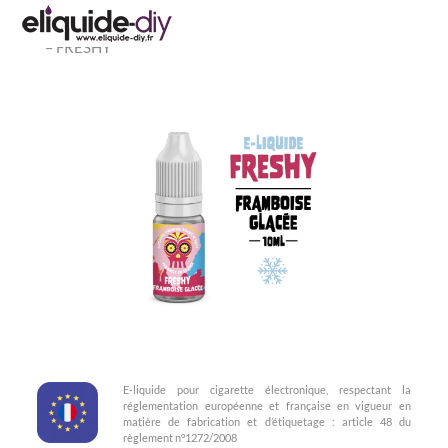
Accueil
»
Freshy 10ml
»
E-liquide 10ML à la framboise glacée
– FRESHY
E-liquide pour cigarette électronique, respectant la
réglementation européenne et française en vigueur en
matière de fabrication et d’étiquetage : article 48 du
règlement n°1272/2008