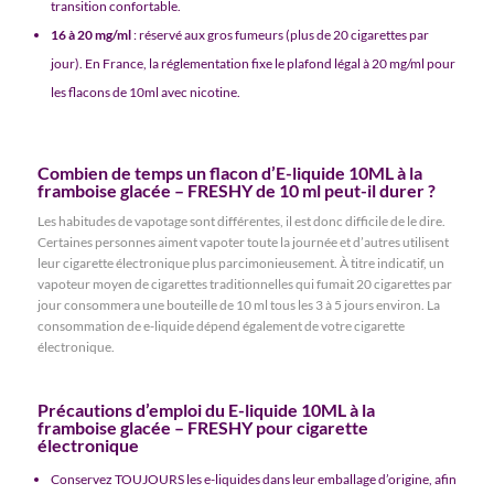
transition confortable.
16 à 20 mg/ml
: réservé aux gros fumeurs (plus de 20 cigarettes par
jour). En France, la réglementation fixe le plafond légal à 20 mg/ml pour
les flacons de 10ml avec nicotine.
Combien de temps un flacon d’E-liquide 10ML à la
framboise glacée – FRESHY de 10 ml peut-il durer ?
Les habitudes de vapotage sont différentes, il est donc difficile de le dire.
Certaines personnes aiment vapoter toute la journée et d’autres utilisent
leur cigarette électronique plus parcimonieusement. À titre indicatif, un
vapoteur moyen de cigarettes traditionnelles qui fumait 20 cigarettes par
jour consommera une bouteille de 10 ml tous les 3 à 5 jours environ. La
consommation de e-liquide dépend également de votre cigarette
électronique.
Précautions d’emploi du E-liquide 10ML à la
framboise glacée – FRESHY pour cigarette
électronique
Conservez TOUJOURS les e-liquides dans leur emballage d’origine, afin