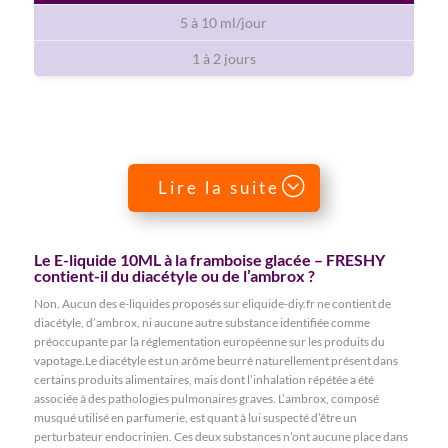
5 à 10 ml/jour
1 à 2 jours
Lire la suite
Le E-liquide 10ML à la framboise glacée – FRESHY
contient-il du diacétyle ou de l’ambrox ?
Non. Aucun des e-liquides proposés sur eliquide-diy.fr ne contient de
diacétyle, d’ambrox, ni aucune autre substance identifiée comme
préoccupante par la réglementation européenne sur les produits du
vapotage.Le diacétyle est un arôme beurré naturellement présent dans
certains produits alimentaires, mais dont l’inhalation répétée a été
associée à des pathologies pulmonaires graves. L’ambrox, composé
musqué utilisé en parfumerie, est quant à lui suspecté d’être un
perturbateur endocrinien. Ces deux substances n’ont aucune place dans