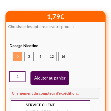
1,79
€
Choisissez les options de votre produit
Dosage Nicotine
0
3
6
12
16
quantité
Ajouter au panier
de
E-
liquide
Chargement du compteur d’expédition...
10ML
SERVICE CLIENT
à