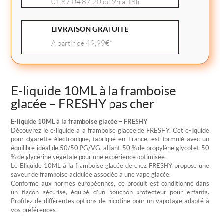
la
01.87.04.87.20 de 9h à 18h
framboise
glacée
LIVRAISON GRATUITE
-
A partir de 49,99€*
FRESHY
E-liquide 10ML à la framboise
glacée – FRESHY pas cher
E-liquide 10ML à la framboise glacée – FRESHY
Découvrez le e-liquide à la framboise glacée de FRESHY. Cet e-liquide
pour cigarette électronique, fabriqué en France, est formulé avec un
équilibre idéal de 50/50 PG/VG, alliant 50 % de propylène glycol et 50
% de glycérine végétale pour une expérience optimisée.
Le Eliquide 10ML à la framboise glacée de chez FRESHY propose une
saveur de framboise acidulée associée à une vape glacée.
Conforme aux normes européennes, ce produit est conditionné dans
un flacon sécurisé, équipé d’un bouchon protecteur pour enfants.
Profitez de différentes options de nicotine pour un vapotage adapté à
vos préférences.