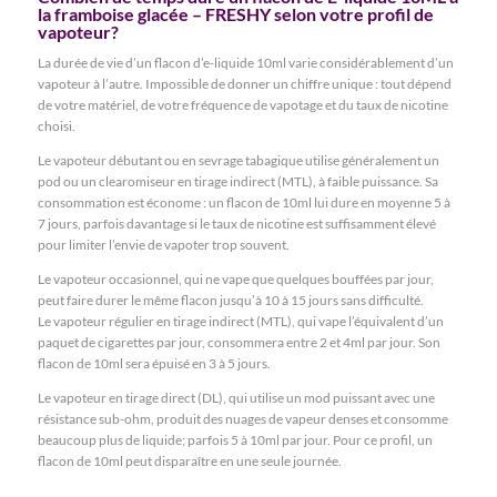
la framboise glacée – FRESHY selon votre profil de
vapoteur?
La durée de vie d’un flacon d’e-liquide 10ml varie considérablement d’un
vapoteur à l’autre. Impossible de donner un chiffre unique : tout dépend
de votre matériel, de votre fréquence de vapotage et du taux de nicotine
choisi.
Le vapoteur débutant ou en sevrage tabagique utilise généralement un
pod ou un clearomiseur en tirage indirect (MTL), à faible puissance. Sa
consommation est économe : un flacon de 10ml lui dure en moyenne 5 à
7 jours, parfois davantage si le taux de nicotine est suffisamment élevé
pour limiter l’envie de vapoter trop souvent.
Le vapoteur occasionnel, qui ne vape que quelques bouffées par jour,
peut faire durer le même flacon jusqu’à 10 à 15 jours sans difficulté.
Le vapoteur régulier en tirage indirect (MTL), qui vape l’équivalent d’un
paquet de cigarettes par jour, consommera entre 2 et 4ml par jour. Son
flacon de 10ml sera épuisé en 3 à 5 jours.
Le vapoteur en tirage direct (DL), qui utilise un mod puissant avec une
résistance sub-ohm, produit des nuages de vapeur denses et consomme
beaucoup plus de liquide; parfois 5 à 10ml par jour. Pour ce profil, un
flacon de 10ml peut disparaître en une seule journée.