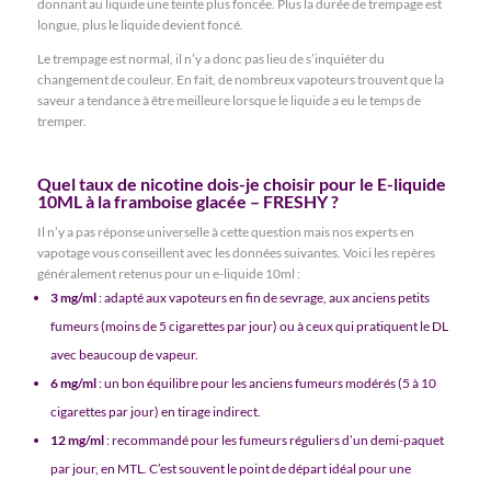
donnant au liquide une teinte plus foncée. Plus la durée de trempage est
longue, plus le liquide devient foncé.
Le trempage est normal, il n’y a donc pas lieu de s’inquiéter du
changement de couleur. En fait, de nombreux vapoteurs trouvent que la
saveur a tendance à être meilleure lorsque le liquide a eu le temps de
tremper.
Quel taux de nicotine dois-je choisir pour le E-liquide
10ML à la framboise glacée – FRESHY ?
Il n’y a pas réponse universelle à cette question mais nos experts en
vapotage vous conseillent avec les données suivantes. Voici les repères
généralement retenus pour un e-liquide 10ml :
3 mg/ml
: adapté aux vapoteurs en fin de sevrage, aux anciens petits
fumeurs (moins de 5 cigarettes par jour) ou à ceux qui pratiquent le DL
avec beaucoup de vapeur.
6 mg/ml
: un bon équilibre pour les anciens fumeurs modérés (5 à 10
cigarettes par jour) en tirage indirect.
12 mg/ml
: recommandé pour les fumeurs réguliers d’un demi-paquet
par jour, en MTL. C’est souvent le point de départ idéal pour une