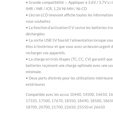
• Grande compatibilité — Appliquer à 3.6V / 3.7V Li-i
IMR / INR / ICR, 1.2V Ni-MH / Ni-CD
• L’écran LCD innovant affiche toutes les information
vous souhaitez
• La fonction d’activation 0 V ravive les batteries tr
déchargées
• La sortie USB 5V fournit l’alimentation lorsque vou
êtes à l’extérieur et que vous avez un besoin urgent 
recharger vos appareils.
• La charge en trois étapes (TC, CC, CV) garantit que
batteries reçoivent une charge optimale avec une us
minimale.
• Deux ports d’entrée pour les utilisations intérieure
extérieures
Compatible avec les accus 10440, 14500, 14650, 1
17335, 17500, 17670, 18350, 18490, 18500, 1865
18700, 20700, 21700, 22650, 25550 et 26650