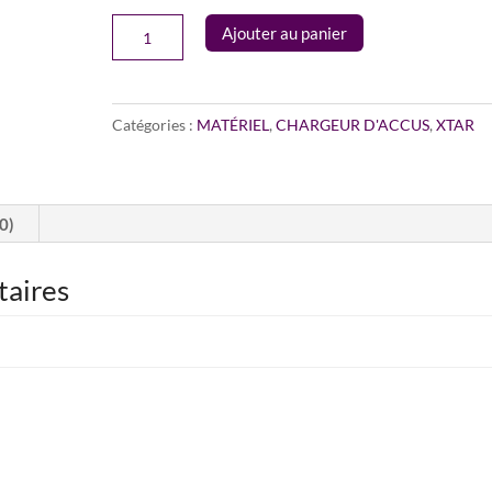
quantité
Ajouter au panier
de
Chargeur
d'accus
Catégories :
MATÉRIEL
,
CHARGEUR D'ACCUS
,
XTAR
X4
-
Xtar
(0)
taires