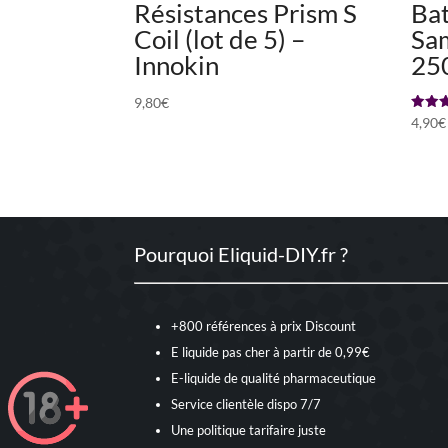
Résistances Prism S
Bat
Coil (lot de 5) –
Sa
Innokin
25
9,80
€
Note
4,90
€
5.00
sur 
Pourquoi Eliquid-DIY.fr ?
+800 références à prix Discount
E liquide pas cher à partir de 0,99€
E-liquide de qualité pharmaceutique
Service clientèle dispo 7/7
Une politique tarifaire juste