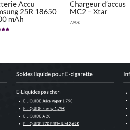
terie Accu
Chargeur d’accus
msung 25R 18650
MC2 – Xtar
00 mAh
7,90
€
5
Soldes liquide pour E-cigarette
In
E-Liquides pas cher
E LIQUIDE Juice Vapor 1,79€
E LIQUIDE Freshy 1,79€
E LIQUIDE A 2€
E LIQUIDE 770 PREMIUM 2,69€