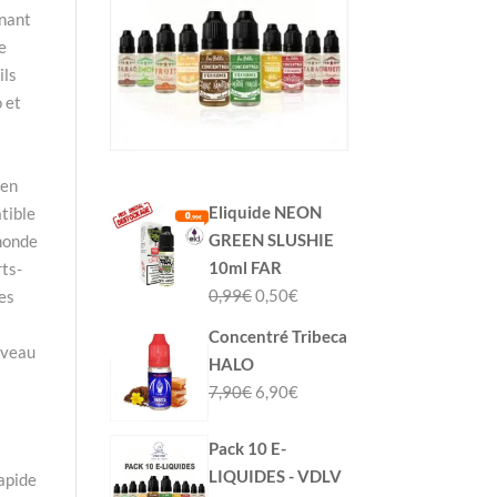
rnant
e
ils
 et
 en
Eliquide NEON
tible
GREEN SLUSHIE
monde
10ml FAR
rts-
Le
Le
0,99
€
0,50
€
les
prix
prix
Concentré Tribeca
initial
actuel
uveau
HALO
était :
est :
Le
Le
7,90
€
6,90
€
0,99€.
0,50€.
prix
prix
initial
actuel
Pack 10 E-
était :
est :
LIQUIDES - VDLV
apide