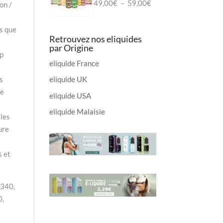
7,90€.
6,90€.
Plage
49,00
€
–
59,00
€
on /
de
prix :
s que
Retrouvez nos eliquides
49,00€
par Origine
à
op
eliquide France
59,00€
s
eliquide UK
de
eliquide USA
eliquide Malaisie
 les
ure
s et
6340,
0,