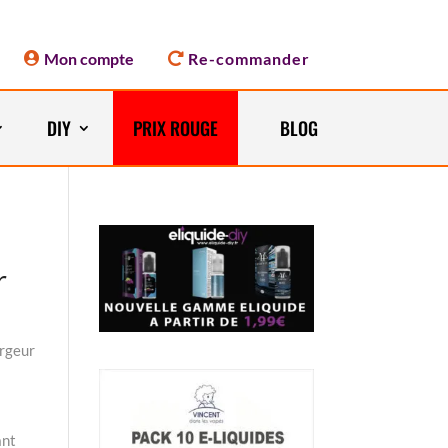
Mon compte
Re-commander
DIY
PRIX ROUGE
BLOG
r
rgeur
ant