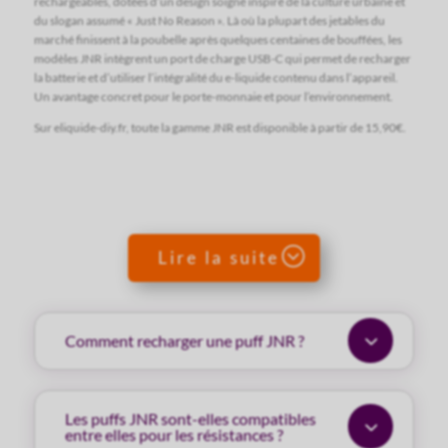
rechargeables, dotées d’un design soigné inspiré de la culture urbaine et
du slogan assumé « Just No Reason ». Là où la plupart des jetables du
marché finissent à la poubelle après quelques centaines de bouffées, les
modèles JNR intègrent un port de charge USB-C qui permet de recharger
la batterie et d’utiliser l’intégralité du e-liquide contenu dans l’appareil.
Un avantage concret pour le porte-monnaie et pour l’environnement.
Sur eliquide-diy.fr, toute la gamme JNR est disponible à partir de 15,90€.
Lire la suite
3
Comment recharger une puff JNR ?
Les puffs JNR sont-elles compatibles
3
entre elles pour les résistances ?