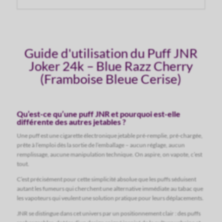
Guide d'utilisation du Puff JNR
Joker 24k – Blue Razz Cherry
(Framboise Bleue Cerise)
Qu’est-ce qu’une puff JNR et pourquoi est-elle
différente des autres jetables ?
Une puff est une cigarette électronique jetable pré-remplie, pré-chargée,
prête à l’emploi dès la sortie de l’emballage – aucun réglage, aucun
remplissage, aucune manipulation technique. On aspire, on vapote, c’est
tout.
C’est précisément pour cette simplicité absolue que les puffs séduisent
autant les fumeurs qui cherchent une alternative immédiate au tabac que
les vapoteurs qui veulent une solution pratique pour leurs déplacements.
JNR se distingue dans cet univers par un positionnement clair : des puffs