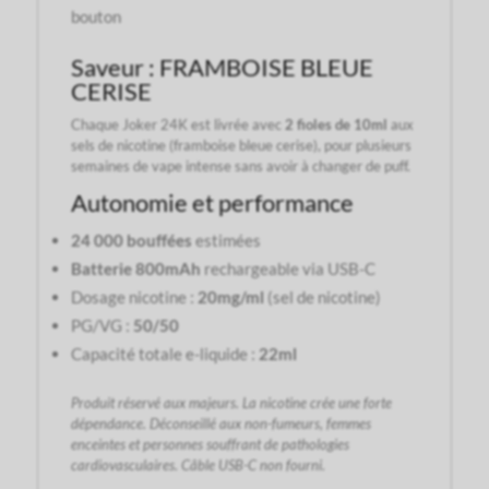
bouton
Saveur : FRAMBOISE BLEUE
CERISE
Chaque Joker 24K est livrée avec
2 fioles de 10ml
aux
sels de nicotine (framboise bleue cerise), pour plusieurs
semaines de vape intense sans avoir à changer de puff.
Autonomie et performance
24 000 bouffées
estimées
Batterie 800mAh
rechargeable via USB-C
Dosage nicotine :
20mg/ml
(sel de nicotine)
PG/VG :
50/50
Capacité totale e-liquide :
22ml
Produit réservé aux majeurs. La nicotine crée une forte
dépendance. Déconseillé aux non-fumeurs, femmes
enceintes et personnes souffrant de pathologies
cardiovasculaires. Câble USB-C non fourni.