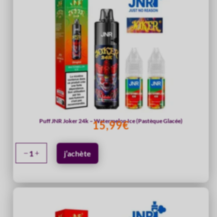
Puff JNR Joker 24k – Watermelon Ice (Pastèque Glacée)
15,99
€
quantité
j’achète
de
Puff
JNR
Joker
24k