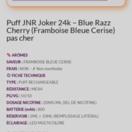
Cerise)
Puff JNR Joker 24k – Blue Razz
Cherry (Framboise Bleue Cerise)
pas cher
ARÔMES
SAVEUR :
FRAMBOISE BLEUE CERISE
FRAIS :
NON – ✗ Non mentholée
FICHE TECHNIQUE
TYPE :
PUFF RECHARGEABLE
RÉSISTANCE :
MESH
PG/VG :
50/50
DOSAGE NICOTINE :
20MG/ML (SEL DE NICOTINE)
BATTERIE (mAh) :
800
RÉSERVOIR :
2ML + 10ML (REMPLISSAGE LATÉRAL)
ÉCLAIRAGE :
LED MULTICOLORE