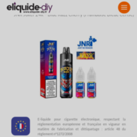
Accueil
»
PUFF pas cher
»
Puff JNR
»
JNR JOKER 24K
»
Puff
JNR Joker 24k – Blue Razz Cherry (Framboise Bleue Cerise)
E-liquide pour cigarette électronique, respectant la
réglementation européenne et française en vigueur en
matière de fabrication et d’étiquetage : article 48 du
règlement n°1272/2008