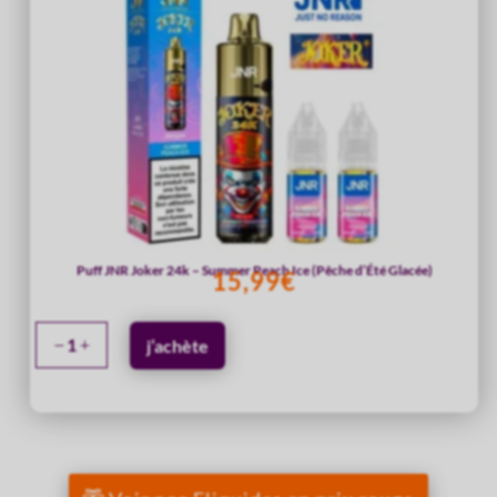
–
Strawberry
Ice
(Fraise
Glacée)
Puff JNR Joker 24k – Summer Peach Ice (Pêche d’Été Glacée)
15,99
€
quantité
j’achète
de
Puff
JNR
Joker
24k