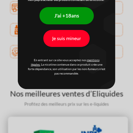
Paiements sécurisés
J'ai +18ans
Très haute qualité
Je suis mineur
Service client professionnel
En entrant sur ce site vous acceptez nos
mentions
légales.
La nicotine contenue dans ce produit crée une
forte dépendance, son utilisation par les non-fumeurs n'est
pas recommandée.
Nos meilleures ventes d’Eliquides
Profitez des meilleurs prix sur les e-liquides