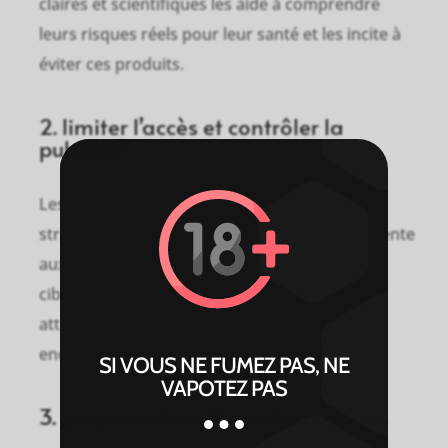
claires et scientifiques les aide à comprendre
leurs risques réels pour leur santé et les incite à
éviter ces produits.
2. limiter l’accès et contrôler la
publicité
Les e-cigarettes doivent être réglementées
strictement, notamment en interdisant leur vente
aux mineurs. Les stratégies de marketing qui
ciblent les jeunes, en utilisant des designs
attrayants et des
arômes sucrés
, doivent être
encadrées afin de réduire leur influence.
SI VOUS NE FUMEZ PAS, NE
VAPOTEZ PAS
3. proposer des alternatives saines