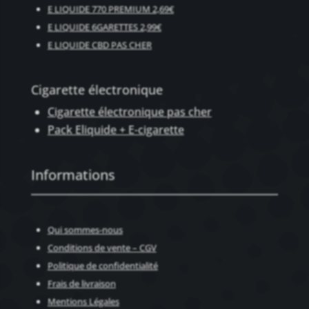
E LIQUIDE 770 PREMIUM 2,69€
E LIQUIDE 6GARETTES 2,99€
E LIQUIDE CBD PAS CHER
Cigarette électronique
Cigarette électronique pas cher
Pack Eliquide + E-cigarette
Informations
Qui sommes-nous
Conditions de vente – CGV
Politique de confidentialité
Frais de livraison
Mentions Légales