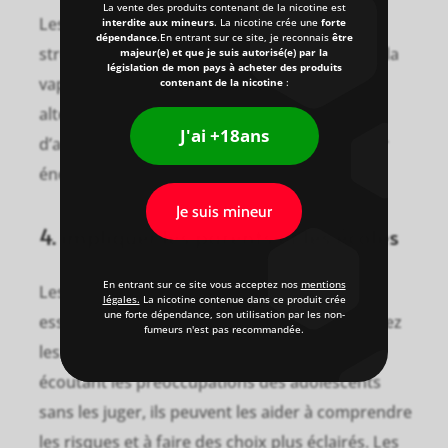
La vente des produits contenant de la nicotine est
Les adolescents cherchent souvent à gérer le
interdite aux mineurs
. La nicotine crée une
forte
dépendance
.En entrant sur ce site, je reconnais
être
stress ou à s’intégrer socialement en utilisant la
majeur(e) et que je suis autorisé(e) par la
législation de mon pays à acheter des produits
vape. Il est crucial de leur proposer des
contenant de la nicotine
:
alternatives, telles que le sport, les arts, ou
J'ai +18ans
d’autres activités positives, pour canaliser leur
énergie de manière saine.
Je suis mineur
4. impliquer les parents et les écoles
En entrant sur ce site vous acceptez nos
mentions
Les parents et les éducateurs ont un rôle
légales.
La nicotine contenue dans ce produit crée
une forte dépendance, son utilisation par les non-
essentiel à jouer pour prévenir le vapotage chez
fumeurs n'est pas recommandée.
les jeunes. En créant un dialogue ouvert et en
écoutant les préoccupations des adolescents
sans les juger, ils peuvent les aider à comprendre
les risques et à faire des choix plus éclairés. Les