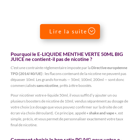
Lire la suite
Pourquoi le E-LIQUIDE MENTHE VERTE 50ML BIG
JUICE ne contient-il pas de nicotine ?
C’est une contrainte réglementaire imposée par la
Directive européenne
TPD (2014/40/UE)
: les flacons contenant de la nicotine ne peuvent pas
dépasser 10ml. Les grands formats — 50ml, 100ml, 200ml — sont donc
commercialisés
sans nicotine
, prêts à être boostés.
Pour nicotiner votre e-liquide 50ml, il vous suffit d’y ajouter un ou
plusieurs boosters de nicotine de 10ml, vendus séparément au dosage de
votre choix (ce dosage que vous pouvez confirmer sur la droite de cet
écran via choix déroulant). Ce principe, appelé
« shake and vape »
, est
simple, précis, et vous permet de personnaliser exactement votre taux
final de nicotine.
Comment choisir le bon ratio PG/VG pour votre e-