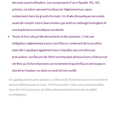
Secouez avant utilisation. Les composants d’un e-liquide -PG, VG,
arômes, nicotine- peuvent se dissocier légèrement au repos,
notamment dans les grands formats. Un shake de quelques secondes
avant de remplir votre clearomiseur garantit un mélange homogène et
une expérience aromatique constante.
Tenez-le hors de portée des enfants et des animaux. C’est une
obligation réglementaire pour tout flacon contenant de la nicotine,
mais elle s’applique également aux e-liquides sans nicotine par
précaution. Les flacons de 50ml sont équipés de bouchons child-proof,
vérifiez qu’ils fonctionnent correctement et que le flacon est toujours
stocké en hauteur ou dans un endroit verrouillé.
En appliquant ces précautions, un flacon de 50ml non ouvert se conserve
sans problème jusqu’à 2 ans. Une fois ouvert, visez une consommation
dans les 3 à 6 mois pour profiter pleinement de toutes ses qualités
aromatiques.