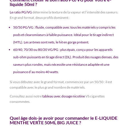
liquide 50ml ?
Le ratio PG/VG
détermine la texture de la vapeur et l’intensité des saveurs.
En grand format, deux profils dominent :
50/50 PG/VG : fluide, compatible avec tous les matériels y compris les
pods et clearomiseurs à faible puissance. Idéal pour le tirage indirect
(MTL).
Les arômes
sont nets, le hit en gorge présent.
60/40, 70/30 ou 80/20 VG/PG : plus épais, conçu pour les appareils
sub-ohm puissants en tirage direct (DL). Produit des nuages denses, des
saveurs plus rondes, mais nécessite une résistance adaptée et une
puissance d’au moins 40 watts.
Si vous débutez avec le grand format, commencez par un 50/50 : il est
compatible avec le plus grand nombre de matériels.
Consultez aussi notre
tableau avec dosage nicotine
VS cigarettes
consommées.
Quel âge dois-je avoir pour commander le E-LIQUIDE
MENTHE VERTE 50ML BIG JUICE ?