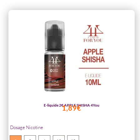
E-liquide 2€ APPLE SHISHA 4You
1,89
€
Dosage Nicotine