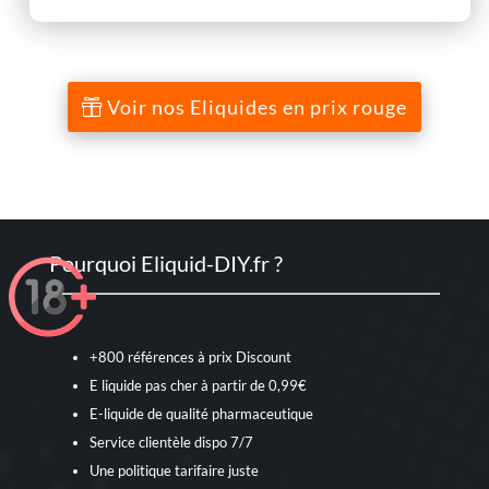
4.93
sur 5
VAPE
basé sur
notations
4You
client
Voir nos Eliquides en prix rouge
Pourquoi Eliquid-DIY.fr ?
+800 références à prix Discount
E liquide pas cher à partir de 0,99€
E-liquide de qualité pharmaceutique
Service clientèle dispo 7/7
Une politique tarifaire juste