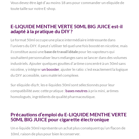
Vous devez être âgé d’au moins 18 ans pour commander un eliquide de
toute taille sur notre E-shop.
E-LIQUIDE MENTHE VERTE 50ML BIG JUICE est-il
adapté à la pratique du DIY ?
Le format 50ml occupe une place intermédiaire intéressante dans
l’univers du DIY. Il peut s’utiliser tel quel une fois boosté en nicotine, mais
il constitue aussi une
base de travail idéale
pour les vapoteurs qui
souhaitent personnaliser leurs mélanges sans se lancer dans des volumes
industriels. Ajouter quelques gouttes d’arôme concentré à un 50ml sans
nicotine, y intégrer
un booster
, ajuster le ratio: c’est exactement la logique
du DIY accessible, sans matériel complexe.
Sur eliquide-diy.fr, les e-liquides 50ml sont sélectionnés pour leur
compatibilité avec cette pratique :
bases neutres
à prix mini, arômes
homologués, ingrédients de qualité pharmaceutique.
Précautions d’emploi du E-LIQUIDE MENTHE VERTE
50ML BIG JUICE pour cigarette électronique
Un e-liquide 50ml représente un achat plus conséquent qu’un flacon de
10ml, raison de plus pour bien le conserver.