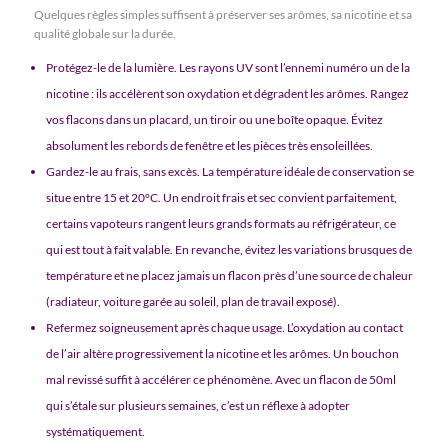
Quelques règles simples suffisent à préserver ses arômes, sa nicotine et sa
qualité globale sur la durée.
Protégez-le de la lumière. Les rayons UV sont l’ennemi numéro un de la
nicotine : ils accélèrent son oxydation et dégradent les arômes. Rangez
vos flacons dans un placard, un tiroir ou une boîte opaque. Évitez
absolument les rebords de fenêtre et les pièces très ensoleillées.
Gardez-le au frais, sans excès. La température idéale de conservation se
situe entre 15 et 20°C. Un endroit frais et sec convient parfaitement,
certains vapoteurs rangent leurs grands formats au réfrigérateur, ce
qui est tout à fait valable. En revanche, évitez les variations brusques de
température et ne placez jamais un flacon près d’une source de chaleur
(radiateur, voiture garée au soleil, plan de travail exposé).
Refermez soigneusement après chaque usage. L’oxydation au contact
de l’air altère progressivement la nicotine et les arômes. Un bouchon
mal revissé suffit à accélérer ce phénomène. Avec un flacon de 50ml
qui s’étale sur plusieurs semaines, c’est un réflexe à adopter
systématiquement.