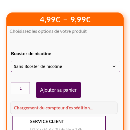
Plage
4,99
€
–
9,99
€
de
Choisissez les options de votre produit
prix :
4,99€
à
Booster de nicotine
9,99€
quantité
Ajouter au panier
de
E-
LIQUIDE
Chargement du compteur d’expédition...
MENTHE
SERVICE CLIENT
VERTE
50ML
01.87.04.87.20 de 9h à 18h